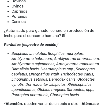
Bovinos
Ovinos
Caprinos
Porcinos
Caninos
¿Autorizado para ganado lechero en producción de
leche para el consumo humano?
SÍ
Parásitos (espectro de acción):
Boophilus annulatus, Boophilus microplus,
Amblyomma habraeum, Amblyomma americanum,
Amblyomma cajennense, Amblyomma maculatum,
Damalinia bovis, Haematopinus spp., Solenoptes
capilatus, Linognathus vituli, Trichodectes canis,
Linognathus setosus, Demodex canis, Otodectes
cynotis, Dermacentor albipictus, Rhipicephalus
apendiculatus, Otobius megnini, Sarcoptes, spp.,
Psoroptes communis, Chorioptes bovis
*
Atención:
pueden variar de un país a otro.
¡Aténgase