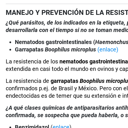
MANEJO Y PREVENCIÓN DE LA RESIS
¿Qué parásitos, de los indicados en la etiqueta
desarrollarla con el tiempo si no se toman medi
Nematodos gastrointestinales (
Haemonchu
Garrapatas
Boophilus microplus
(enlace)
La resistencia de los
nematodos gastrointestina
extendida en casi todo el mundo en ovinos y ca
La resistencia de
garrapatas
Boophilus micropl
confirmados p.ej. de Brasil y México. Pero con 
endectocidas es de temer que su extensión e in
¿A qué clases químicas de antiparasitarios antih
confirmada, se sospecha que pueda haberla, o se
Benzimidazol
(
enlace
)