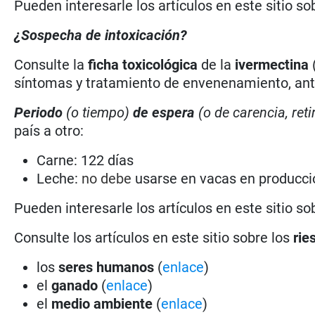
Pueden interesarle los artículos en este sitio so
¿Sospecha de intoxicación?
Consulte la
ficha toxicológica
de la
ivermectina
síntomas y tratamiento de envenenamiento, antí
Periodo
(o tiempo)
de espera
(o de carencia, reti
país a otro:
Carne: 122 días
Leche:
no debe
usarse en vacas en producc
Pueden interesarle los artículos en este sitio so
Consulte los artículos en este sitio sobre los
rie
los
seres humanos
(
enlace
)
el
ganado
(
enlace
)
el
medio ambiente
(
enlace
)