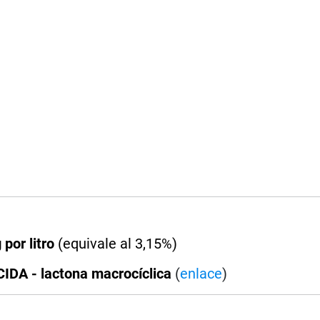
 por litro
(equivale al 3,15%)
DA - lactona macrocíclica
(
enlace
)