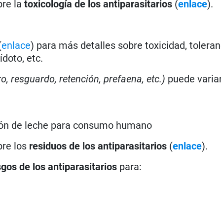
bre la
toxicología de los antiparasitarios
(
enlace
).
(
enlace
) para más detalles sobre toxicidad, toleran
doto, etc.
ro, resguardo, retención, prefaena, etc.)
puede varia
ión de leche para consumo humano
bre los
residuos de los antiparasitarios
(
enlace
).
sgos de los antiparasitarios
para: