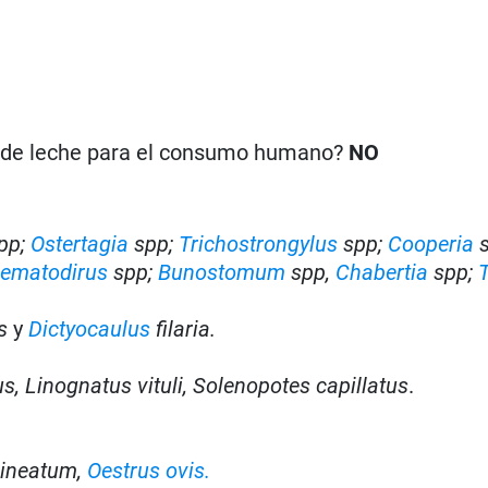
n de leche para el consumo humano?
NO
pp;
Ostertagia
spp;
Trichostrongylus
spp;
Cooperia
ematodirus
spp;
Bunostomum
spp,
Chabertia
spp;
T
us
y
Dictyocaulus
filaria.
, Linognatus vituli, Solenopotes capillatus
.
lineatum,
Oestrus ovis.