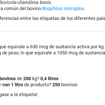
Bovicola=Damilinia bovis.
ata común del bovino
Boophilus microplus
.
iferencias entre las etiquetas de los diferentes paí
 que equivale a 630 mcg de sustancia activa por kg
 de peso, lo que equivale a 1050 mcg de sustancia
bovinos
de
200
kg?
0,4 litros
ar
con 1 litro
de producto?
250
bovinos
gase a la etiqueta!