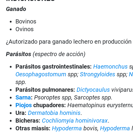
Ganado
Bovinos
Ovinos
¿Autorizado para ganado lechero en producció
Parásitos
(espectro de acción)
Parásitos gastrointestinales:
Haemonchus
s
Oesophagostomum
spp;
Strongyloides
spp;
N
spp.
Parásitos pulmonares:
Dictyocaulus
vivipar
Sarna
:
Psoroptes spp, Sarcoptes spp.
Piojos
chupadores:
Haematopinus eurysternus
Ura:
Dermatobia hominis
.
Bicheras:
Cochliomyia hominivorax
.
Otras miasis:
Hypoderma
bovis,
Hypoderma