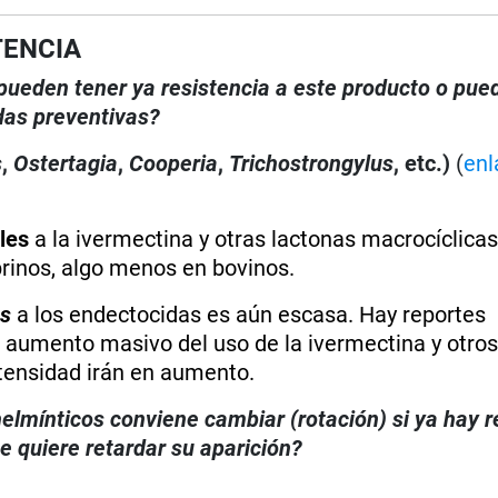
TENCIA
, pueden tener ya resistencia a este producto o pue
das preventivas?
s
,
Ostertagia
,
Cooperia
,
Trichostrongylus
, etc.)
(
enl
les
a la ivermectina y otras lactonas macrocíclicas
prinos, algo menos en bovinos.
us
a los endectocidas es aún escasa. Hay reportes
el aumento masivo del uso de la ivermectina y otro
tensidad irán en aumento.
elmínticos conviene cambiar (rotación) si ya hay r
 quiere retardar su aparición?