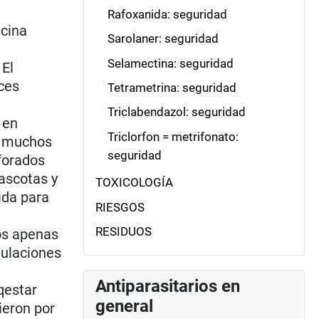
Rafoxanida: seguridad
icina
Sarolaner: seguridad
Selamectina: seguridad
 El
ces
Tetrametrina: seguridad
Triclabendazol: seguridad
 en
Triclorfon = metrifonato:
en muchos
seguridad
sforados
mascotas y
TOXICOLOGÍA
cida para
RIESGOS
l
RESIDUOS
os apenas
mulaciones
Antiparasitarios en
qestar
general
ieron por