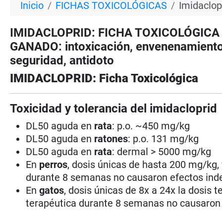
Inicio
FICHAS TOXICOLÓGICAS
Imidaclop
IMIDACLOPRID: FICHA TOXICOLÓGICA pa
GANADO: intoxicación, envenenamiento,
seguridad, antidoto
IMIDACLOPRID: Ficha Toxicológica
Toxicidad y tolerancia del imidacloprid
DL50 aguda en
rata
: p.o. ~450 mg/kg
DL50 aguda en
ratones
: p.o. 131 mg/kg
DL50 aguda en
rata
: dermal > 5000 mg/kg
En
perros
, dosis únicas de hasta 200 mg/kg,
durante 8 semanas no causaron efectos ind
En
gatos
, dosis únicas de 8x a 24x la dosis 
terapéutica durante 8 semanas no causaron 