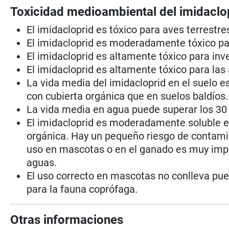
Toxicidad medioambiental del imidaclo
El imidacloprid es tóxico para aves terrestre
El imidacloprid es moderadamente tóxico pa
El imidacloprid es altamente tóxico para inv
El imidacloprid es altamente tóxico para las
La vida media del imidacloprid en el suelo e
con cubierta orgánica que en suelos baldíos.
La vida media en agua puede superar los 30 d
El imidacloprid es moderadamente soluble e
orgánica. Hay un pequeño riesgo de contamin
uso en mascotas o en el ganado es muy imp
aguas.
El uso correcto en mascotas no conlleva pue
para la fauna coprófaga.
Otras informaciones