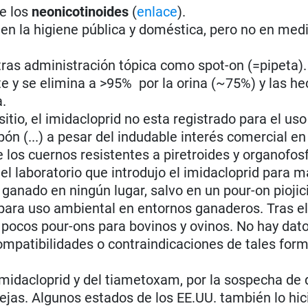
de los
neonicotinoides
(
enlace
).
y en la higiene pública y doméstica, pero no en med
ras administración tópica como spot-on (=pipeta).
e y se elimina a >95% por la orina (~75%) y las he
a.
itio, el imidacloprid no esta registrado para el uso
Japón (...) a pesar del indudable interés comercial 
 los cuernos resistentes a piretroides y organofo
, el laboratorio que introdujo el imidacloprid para 
el ganado en ningún lugar, salvo en un pour-on pioji
para uso ambiental en entornos ganaderos. Tras e
 pocos pour-ons para bovinos y ovinos. No hay dat
ncompatibilidades o contraindicaciones de tales for
 imidacloprid y del tiametoxam, por la sospecha de 
ejas. Algunos estados de los EE.UU. también lo hic