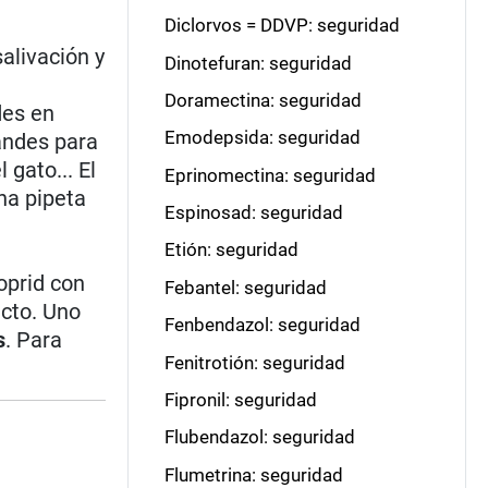
Diclorvos = DDVP: seguridad
salivación y
Dinotefuran: seguridad
Doramectina: seguridad
des en
Emodepsida: seguridad
andes para
gato... El
Eprinomectina: seguridad
na pipeta
Espinosad: seguridad
Etión: seguridad
oprid con
Febantel: seguridad
ucto. Uno
Fenbendazol: seguridad
s
. Para
Fenitrotión: seguridad
Fipronil: seguridad
Flubendazol: seguridad
Flumetrina: seguridad