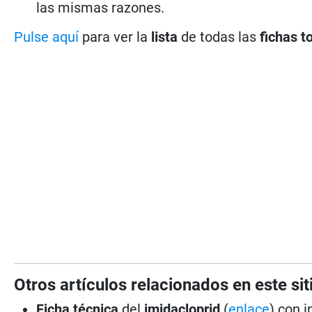
las mismas razones.
Pulse aquí
para ver la
lista
de todas las
fichas t
Otros artículos relacionados en este sit
Ficha técnica
del
imidacloprid
(
enlace
) con 