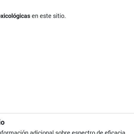
oxicológicas
en este sitio.
io
información adicional sobre espectro de eficacia,