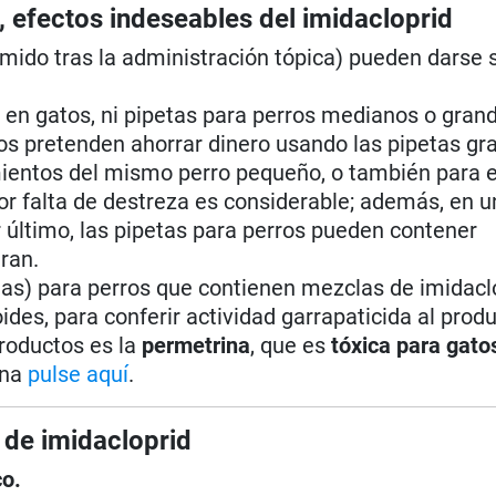
, efectos indeseables del imidacloprid
lamido tras la administración tópica) pueden darse 
s en gatos, ni pipetas para perros medianos o gran
os pretenden ahorrar dinero usando las pipetas gr
ientos del mismo perro pequeño, o también para el 
por falta de destreza es considerable; además, en u
r último, las pipetas para perros pueden contener
ran.
tas) para perros que contienen mezclas de imidacl
oides, para conferir actividad garrapaticida al prod
roductos es la
permetrina
, que es
tóxica para gato
ina
pulse aquí
.
 de imidacloprid
co.