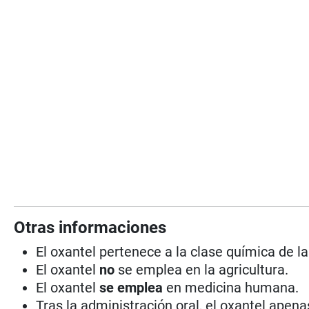
Otras informaciones
El oxantel pertenece a la clase química de l
El oxantel
no
se emplea en la agricultura.
El oxantel
se emplea
en medicina humana.
Tras la administración oral, el oxantel apen