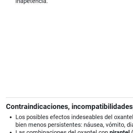
inapetencia.
Contraindicaciones, incompatibilidades
Los posibles efectos indeseables del oxantel
bien menos persistentes: náusea, vómito, dia
Las combinaciones del oxantel con
pirantel