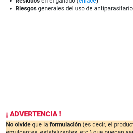
Residuos
en el ganado (
enlace
)
Riesgos
generales del uso de antiparasitario
¡ ADVERTENCIA !
No olvide
que la
formulación
(es decir, el produ
emulgantes, estabilizantes, etc.) que pueden ser