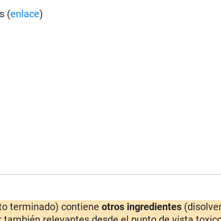
s (
enlace
)
cto terminado) contiene
otros ingredientes
(disolve
 también relevantes desde el punto de vista toxico