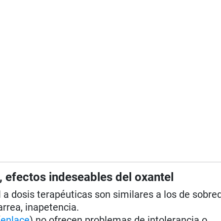
, efectos indeseables del oxantel
 a dosis terapéuticas son similares a los de sobred
rrea, inapetencia.
(
enlace
) no ofrecen problemas de intolerancia o