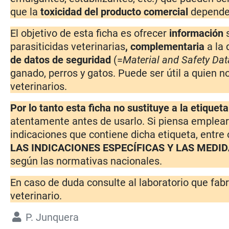
que la
toxicidad del producto comercial
depende
El objetivo de esta ficha es ofrecer
información
parasiticidas veterinarias
, complementaria
a la
de datos de seguridad
(=
Material and Safety Dat
ganado, perros y gatos. Puede ser útil a quien no
veterinarios.
Por lo tanto esta ficha no sustituye a la etiquet
atentamente antes de usarlo. Si piensa emplear 
indicaciones que contiene dicha etiqueta, entre
LAS INDICACIONES ESPECÍFICAS Y LAS MEDI
según las normativas nacionales.
En caso de duda consulte al laboratorio que fabr
veterinario.
P. Junquera