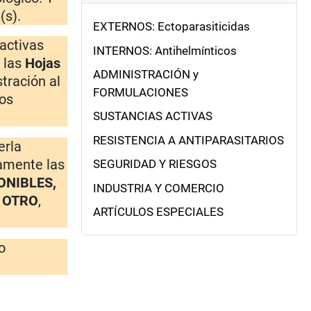
(s).
EXTERNOS: Ectoparasiticidas
 activas
INTERNOS: Antihelmínticos
 las
Hojas
ADMINISTRACIÓN y
tración al
FORMULACIONES
ios
SUSTANCIAS ACTIVAS
RESISTENCIA A ANTIPARASITARIOS
erla
tamente las
SEGURIDAD Y RIESGOS
ONIBLES,
INDUSTRIA Y COMERCIO
A OTRO
,
ARTÍCULOS ESPECIALES
o