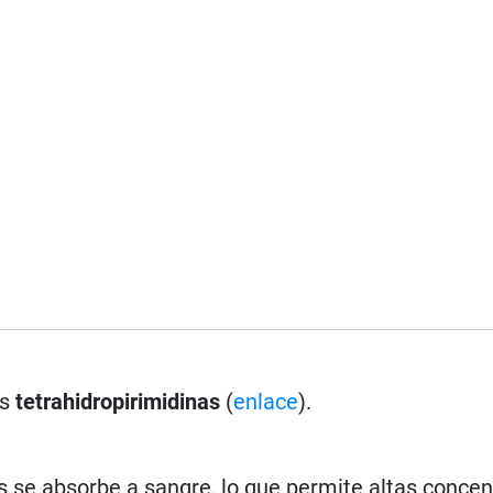
as
tetrahidropirimidinas
(
enlace
).
as se absorbe a sangre, lo que permite altas conce