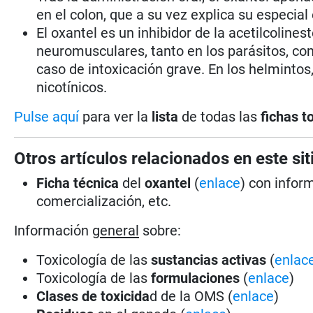
en el colon, que a su vez explica su especia
El oxantel es un inhibidor de la acetilcoline
neuromusculares, tanto en los parásitos, com
caso de intoxicación grave. En los helminto
nicotínicos.
Pulse aquí
para ver la
lista
de todas las
fichas t
Otros artículos relacionados en este sit
Ficha técnica
del
oxantel
(
enlace
) con infor
comercialización, etc.
Información
general
sobre:
Toxicología de las
sustancias activas
(
enlac
Toxicología de las
formulaciones
(
enlace
)
Clases de toxicida
d de la OMS (
enlace
)