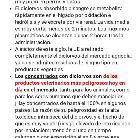
muy poco en perros y gatos.
El diclorvos absorbido a sangre se metaboliza
rápidamente en el hígado por oxidación e
hidrólisis y se excreta por vía renal. La vida media
es muy corta, menos de 2 minutos. Los máximos
plasmáticos se alcanzan a unas 2 horas tras la
administración.
A inicios de este siglo, la UE a retirado
completamente el diclorvos del mercado agrícola:
ya no se admiten residuos de ningún tipo en
productos vegetales.
Los
concentrados
con diclorvos son
de los
productos veterinarios más peligrosos hoy en
día
en el mercado
, tanto para los animales, como
para los seres humanos que deben manejarlos.
¡Hay concentrados de hasta el 100% en algunos
países! La razón de su peligrosidad es la alta
toxicidad intrínseca del diclorvos, y el hecho de
que es muy volátil (riesgo elevado de intoxicación
por inhalación: ¡atención al uso en tiempo
caluroso o con exposición al sol!) y atraviesa