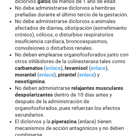
diclorvos
gatos
de menos de 1 año de edad.
No debe administrarse diclorvos a hembras
preñadas durante el último tercio de la gestación.
No debe administrarse diclorvos a animales
afectados de diarrea, obstipación (estreñimiento
crónico), cólicos, o disturbios respiratorios
insuficiencia cardíaca, broncoespasmos,
convulsiones o disturbios renales.
No deben emplearse organofosforados junto con
otros inhibidores de la colinesterasa tales como
carbamatos
(
enlace
),
levamisol
(
enlace
),
morantel
(
enlace
),
pirantel
(
enlace
) y
neostigmina
.
No deben administrarse
relajantes musculares
despolarizantes
dentro de 10 días antes y
después de la administración de
organofosforados, pues refuerzan los efectos
secundarios.
El diclorvos y la
piperazina
(enlace) tienen
mecanismos de acción antagónicos y no deben
combinarse.