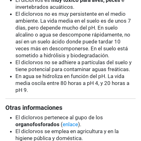
El diclorvos es
muy tóxico para aves, peces
e
invertebrados acuáticos.
El diclorvos no es muy persistente en el medio
ambiente. La vida media en el suelo es de unos 7
días, pero depende mucho del pH. En suelo
alcalino o agua se descompone rápidamente, no
así en un suelo ácido donde puede tardar 10
veces más en descomponerse. En el suelo está
sometido a hidrólisis y biodegradación.
El diclorvos no se adhiere a partículas del suelo y
tiene potencial para contaminar aguas freáticas.
En agua se hidroliza en función del pH. La vida
media oscila entre 80 horas a pH 4, y 20 horas a
pH 9.
Otras informaciones
El diclorvos pertenece al gupo de los
organofosforados
(
enlace
).
El diclorvos se emplea en agricultura y en la
higiene pública y doméstica.