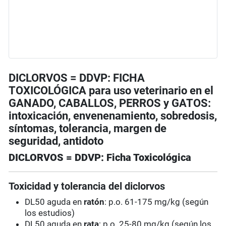
DICLORVOS = DDVP: FICHA
TOXICOLÓGICA para uso veterinario en el
GANADO, CABALLOS, PERROS y GATOS:
intoxicación, envenenamiento, sobredosis,
síntomas, tolerancia, margen de
seguridad, antidoto
DICLORVOS = DDVP: Ficha Toxicológica
Toxicidad y tolerancia del diclorvos
DL50 aguda en
ratón
: p.o. 61-175 mg/kg (según
los estudios)
DL50 aguda en
rata
: p.o. 25-80 mg/kg (según los