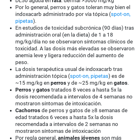
DL50 aguda en
rata
: dermal >5000 mg/kg
Por lo general, perros y gatos toleran muy bien el
indoxacarb administrado por vía tópica (
spot-on,
pipetas
).
En estudios de toxicidad subcrónica (90 días) tras
administración oral (en la dieta) de 1 a 18
mg/kg/día no se observaron síntomas clínicos de
toxicidad. A las dosis más elevadas se observaron
anemia leve y ligera reducción del aumento de
peso.
La dosis terapéutica usual de indoxacarb tras
administración tópica (
spot-on, pipetas
) es de
~15 mg/kg en
perros
y de ~25 mg/kg en
gatos
.
Perros
y
gatos
tratados 8 veces a hasta 5x la
dosis recomendada a intervalos de 4 semanas no
mostraron síntomas de intoxicación.
Cachorros
de perros y gatos de ≥8 semanas de
edad tratados 6 veces a hasta 5x la dosis
recomendada a intervalos de 2 semanas no
mostraron síntomas de intoxicación
Por regla general,
animales jóvenes
son más