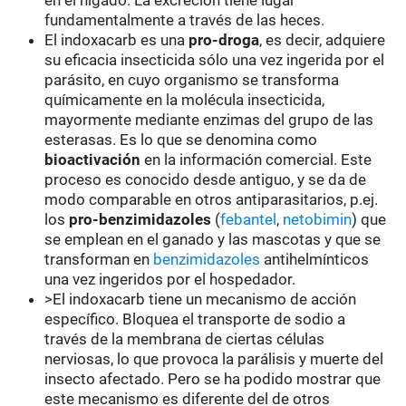
en el hígado. La excreción tiene lugar
fundamentalmente a través de las heces.
El indoxacarb es una
pro-droga
, es decir, adquiere
su eficacia insecticida sólo una vez ingerida por el
parásito, en cuyo organismo se transforma
químicamente en la molécula insecticida,
mayormente mediante enzimas del grupo de las
esterasas. Es lo que se denomina como
bioactivación
en la información comercial. Este
proceso es conocido desde antiguo, y se da de
modo comparable en otros antiparasitarios, p.ej.
los
pro-benzimidazoles
(
febantel
,
netobimin
) que
se emplean en el ganado y las mascotas y que se
transforman en
benzimidazoles
antihelmínticos
una vez ingeridos por el hospedador.
>El indoxacarb tiene un mecanismo de acción
específico. Bloquea el transporte de sodio a
través de la membrana de ciertas células
nerviosas, lo que provoca la parálisis y muerte del
insecto afectado. Pero se ha podido mostrar que
este mecanismo es diferente del de otros