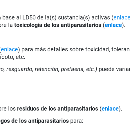
base al LD50 de la(s) sustancia(s) activas (
enlac
bre la
toxicología de los antiparasitarios
(
enlace
).
(
enlace
) para más detalles sobre toxicidad, toleran
doto, etc.
ro, resguardo, retención, prefaena, etc.)
puede varia
bre los
residuos de los antiparasitarios
(
enlace
).
sgos de los antiparasitarios
para: