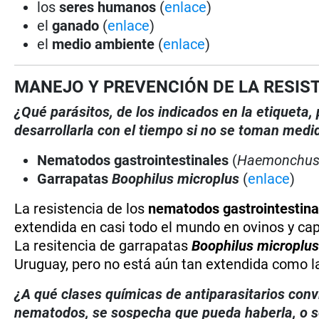
los
seres humanos
(
enlace
)
el
ganado
(
enlace
)
el
medio ambiente
(
enlace
)
MANEJO Y PREVENCIÓN DE LA RESIS
¿Qué parásitos, de los indicados en la etiqueta
desarrollarla con el tiempo si no se toman medi
Nematodos gastrointestinales
(
Haemonchu
Garrapatas
Boophilus microplus
(
enlace
)
La resistencia de los
nematodos gastrointestina
extendida en casi todo el mundo en ovinos y cap
La resitencia de garrapatas
Boophilus microplu
Uruguay, pero no está aún tan extendida como l
¿A qué clases químicas de antiparasitarios conv
nematodos, se sospecha que pueda haberla, o se