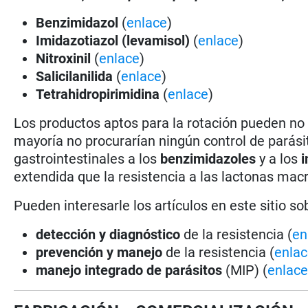
Benzimidazol
(
enlace
)
Imidazotiazol (levamisol)
(
enlace
)
Nitroxinil
(
enlace
)
Salicilanilida
(
enlace
)
Tetrahidropirimidina
(
enlace
)
Los productos aptos para la rotación pueden no 
mayoría no procurarían ningún control de parás
gastrointestinales a los
benzimidazoles
y a los
i
extendida que la resistencia a las lactonas macr
Pueden interesarle los artículos en este sitio so
detección y diagnóstico
de la resistencia (
en
prevención y manejo
de la resistencia (
enla
manejo integrado de parásitos
(MIP) (
enlac