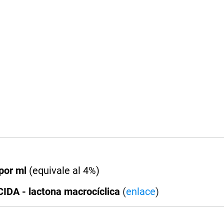
por ml
(equivale al 4%)
DA - lactona macrocíclica
(
enlace
)