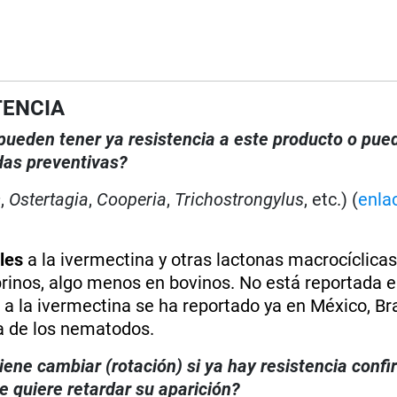
TENCIA
, pueden tener ya resistencia a este producto o pue
das preventivas?
s
,
Ostertagia
,
Cooperia
,
Trichostrongylus
, etc.) (
enla
les
a la ivermectina y otras lactonas macrocíclicas
rinos, algo menos en bovinos. No está reportada e
s
a la ivermectina se ha reportado ya en México, Bra
a de los nematodos.
iene cambiar (rotación) si ya hay resistencia conf
 quiere retardar su aparición?