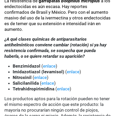
La resistencia de
garrapatas
Boophilus microplus
a los
endectocidas es aún escasa. Hay reportes
confirmados de Brasil y México. Pero con el aumento
masivo del uso de la ivermectina y otros endectocidas
es de temer que su extensión e intensidad irán en
aumento.
¿A qué clases químicas de antiparasitarios
antihelmínticos conviene cambiar (rotación) si ya hay
resistencia confirmada, se sospecha que pueda
haberla, o se quiere retardar su aparición?
Benzimidazol
(
enlace
)
Imidazotiazol (levamisol)
(
enlace
)
Nitroxinil
(
enlace
)
Salicilanilida
(
enlace
)
Tetrahidropirimidina
(
enlace
)
Los productos aptos para la rotación pueden no tener
el mismo espectro de acción que este producto: la
mayoría no procurarían ningún control de piojos,
ácaros de la sarna ni miasis. Además, la resistencia de