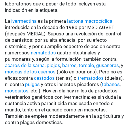
laboratorios que a pesar de todo incluyen esta
indicación en la etiqueta.
La
ivermectina
es la primera
lactona macrocíclica
introducida en la década de 1980 por MSD AGVET
(después MERIAL). Supuso una revolución del control
de parásitos: por su alta eficacia; por su efecto
sistémico; y por su amplio espectro de acción contra
numerosos
nematodos
gastrointestinales y
pulmonares y, según la formulación, también contra
ácaros de la sarna
,
piojos
,
barros
,
tórsalo,
gusaneras
, y
moscas de los cuernos
(sólo en pour-ons). Pero no es
eficaz contra
cestodos
(tenias) o
trematodos
(duelas),
ni contra
pulgas
y otros insectos picadores (
tábanos
,
mosquitos
, etc.). Hoy en día hay miles de productos
veterinarios genéricos con ivermectina: es sin duda la
sustancia activa parasiticida más usada en todo el
mundo, tanto en el ganado como en mascotas.
También se emplea moderadamente en la agricultura y
contra plagas domésticas.