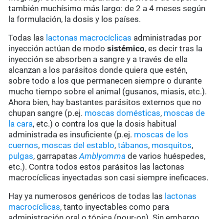
también muchísimo más largo: de 2 a 4 meses según
la formulación, la dosis y los países.
Todas las
lactonas macrocíclicas
administradas por
inyección actúan de modo
sistémico
, es decir tras la
inyección se absorben a sangre y a través de ella
alcanzan a los parásitos donde quiera que estén,
sobre todo a los que permanecen siempre o durante
mucho tiempo sobre el animal (gusanos, miasis, etc.).
Ahora bien, hay bastantes parásitos externos que no
chupan sangre (p.ej.
moscas domésticas
,
moscas de
la cara
, etc.) o contra los que la dosis habitual
administrada es insuficiente (p.ej.
moscas de los
cuernos
,
moscas del establo
,
tábanos
,
mosquitos
,
pulgas
, garrapatas
Amblyomma
de varios huéspedes,
etc.). Contra todos estos parásitos las lactonas
macrocíclicas inyectadas son casi siempre ineficaces.
Hay ya numerosos genéricos de todas las
lactonas
macrocíclicas
, tanto inyectables como para
administración oral o tópica (pour-on). Sin embargo,