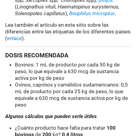
spp
, Sarcoptes spp, Chorioptes spp),
piojos
:
(
Linognathus vituli, Haematopinus eurysternus,
Solenopotes capillatus
),
Boophilus microplus
.
Lea también el artículo en este sitio sobre las
diferencias entre las etiquetas de los diferentes países
(
enlace
).
DOSIS RECOMENDADA
Bovinos: 1 mL de producto por cada 50 kg de
peso, lo que equivale a 630 mcg de sustancia
activa por kg de peso
Ovinos, caprinos y camélidos sudamericanos: 0,5
mL de producto por cada 25 kg de peso, lo que
equivale a 630 mcg de sustancia activa por kg de
peso
Algunos cálculos que pueden serle útiles
¿Cuánto producto hace falta para tratar
100
bovinos
de
200
kg?
0,4 litros