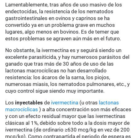
Lamentablemente, tras años de uso masivo de los
endectocidas, la resistencia de los nematodos
gastrointestinales en ovinos y caprinos se ha
convertido ya en un problema grave en muchos
lugares, algo menos en bovinos. Es de temer que
estos problemas se agraven aún más en el futuro.
No obstante, la ivermectina es y seguirá siendo un
excelente parasiticida, y hay numerosos parásitos del
ganado que tras más de 30 años de uso de las
lactonas macrocíclicas no han desarrollado
resistencia: los ácaros de la sarna, los piojos,
numerosas miasis, los nematodos pulmonares, etc., y
cuyo control sigue siendo muy importante.
Los
inyectables
de
ivermectina
(u otras
lactonas
macrocíclicas
) a alta concentración son más eficaces
y con un efecto residual mayor que las ivermectinas
clásicas al 1%, debido sobre todo a la dosis mayor de
ivermectina (de ordinario ≥630 mcg/kg en vez de 200
mcg/kg). Como contrapartida el periodo de espera es