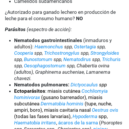
Camélidos sudamericanos
¿Autorizado para ganado lechero en producción de
leche para el consumo humano?
NO
Parásitos
(espectro de acción):
Nematodos gastrointestinales
(inmaduros y
adultos):
Haemonchus
spp,
Ostertagia
spp,
Cooperia
spp,
Trichostrongylus
spp,
Strongyloides
spp,
Bunostomum
spp,
Nematodirus
spp,
Trichuris
spp,
Oesophagostomum
spp, Chabertia ovina
(adultos), Graphinema aucheniae, Lamanema
chavezi.
Nematodos pulmonares:
Dictyocaulus
spp
Ectoparásitos
:
miasis cutánea
Cochliomyia
hominivorax
(gusano barrenador), miasis
subcutánea
Dermatobia hominis
(tupe, nuche,
ampiri, boro), miasis cavitaria nasal
Oestrus ovis
(todas las fases larvarias),
Hypoderma
spp,
Haematobia irritans
,
ácaros de la sarna
(
Psoroptes