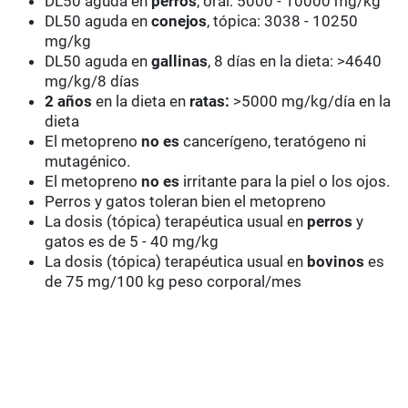
DL50 aguda en
perros
, oral: 5000 - 10000 mg/kg
DL50 aguda en
conejos
, tópica: 3038 - 10250
mg/kg
DL50 aguda en
gallinas
, 8 días en la dieta: >4640
mg/kg/8 días
2 años
en la dieta en
ratas:
>5000 mg/kg/día en la
dieta
El metopreno
no es
cancerígeno, teratógeno ni
mutagénico.
El metopreno
no es
irritante para la piel o los ojos.
Perros y gatos toleran bien el metopreno
La dosis (tópica) terapéutica usual en
perros
y
gatos es de 5 - 40 mg/kg
La dosis (tópica) terapéutica usual en
bovinos
es
de 75 mg/100 kg peso corporal/mes