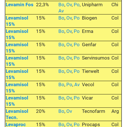
Levamin Fos
22,3%
Bo
,
Ov
,
Po
,
Unipharm
Chi
Av
Levamisol
15%
Bo
,
Ov
,
Po
Biogen
Col
15%
Levamisol
15%
Bo
,
Ov
,
Po
Erma
Col
15%
Levamisol
15%
Bo
,
Ov
,
Po
Genfar
Col
15%
Levamisol
15%
Bo
,
Ov
,
Po
Servinsumos
Col
15%
Levamisol
15%
Bo
,
Ov
,
Po
Tierwelt
Col
15%
Levamisol
15%
Bo
,
Po
,
Av
Vecol
Col
15%
Levamisol
15%
Bo
,
Ov
,
Po
Vicar
Col
15%
Levamisol
20%
Bo
,
Ov
Tecnofarm
Arg
Tecn.
Levaproc
15%
Bo
,
Ov
,
Po
Procaps
Col