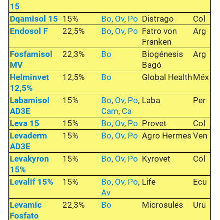
15
Dqamisol 15
15%
Bo
,
Ov
,
Po
Distrago
Col
Endosol F
22,5%
Bo
,
Ov
,
Po
Fatro von
Arg
Franken
Fosfamisol
22,3%
Bo
Biogénesis
Arg
MV
Bagó
Helminvet
12,5%
Bo
Global Health
Méx
12,5%
Labamisol
15%
Bo
,
Ov
,
Po
,
Laba
Per
AD3E
Cam
,
Ca
Leva 15
15%
Bo
,
Ov
,
Po
Provet
Col
Levaderm
15%
Bo
,
Ov
,
Po
Agro Hermes
Ven
AD3E
Levakyron
15%
Bo
,
Ov
,
Po
Kyrovet
Col
15%
Levalif 15%
15%
Bo
,
Ov
,
Po
,
Life
Ecu
Av
Levamic
22,3%
Bo
Microsules
Uru
Fosfato