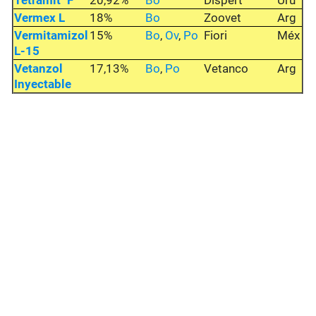
Tetramit "F"
20,92%
Bo
Dispert
Uru
Vermex L
18%
Bo
Zoovet
Arg
Vermitamizol
15%
Bo
,
Ov
,
Po
Fiori
Méx
L-15
Vetanzol
17,13%
Bo
,
Po
Vetanco
Arg
Inyectable