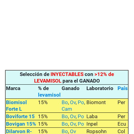
Selección de
INYECTABLES
con
>12% de
LEVAMISOL
para el GANADO
Marca
% de
Ganado
Laboratorio
País
levamisol
Biomisol
15%
Bo
,
Ov
,
Po
,
Biomont
Per
Forte L
Cam
Boviforte 15
15%
Bo
,
Ov
,
Po
Laba
Per
Bovigan 15%
15%
Bo
,
Ov
,
Po
Inpel
Ecu
Dilarvon R-
15%
Bo
,
Ov
Ropsohn
Col