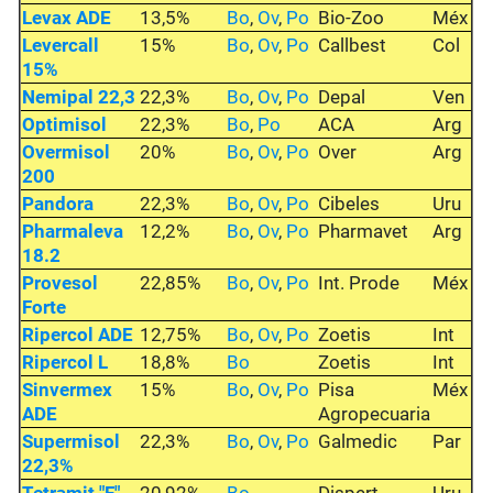
Levax ADE
13,5%
Bo
,
Ov
,
Po
Bio-Zoo
Méx
Levercall
15%
Bo
,
Ov
,
Po
Callbest
Col
15%
Nemipal 22,3
22,3%
Bo
,
Ov
,
Po
Depal
Ven
Optimisol
22,3%
Bo
,
Po
ACA
Arg
Overmisol
20%
Bo
,
Ov
,
Po
Over
Arg
200
Pandora
22,3%
Bo
,
Ov
,
Po
Cibeles
Uru
Pharmaleva
12,2%
Bo
,
Ov
,
Po
Pharmavet
Arg
18.2
Provesol
22,85%
Bo
,
Ov
,
Po
Int. Prode
Méx
Forte
Ripercol ADE
12,75%
Bo
,
Ov
,
Po
Zoetis
Int
Ripercol L
18,8%
Bo
Zoetis
Int
Sinvermex
15%
Bo
,
Ov
,
Po
Pisa
Méx
ADE
Agropecuaria
Supermisol
22,3%
Bo
,
Ov
,
Po
Galmedic
Par
22,3%