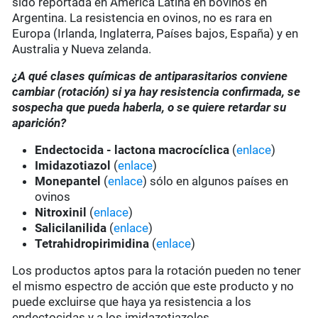
sido reportada en América Latina en bovinos en
Argentina. La resistencia en ovinos, no es rara en
Europa (Irlanda, Inglaterra, Países bajos, España) y en
Australia y Nueva zelanda.
¿A qué clases químicas de antiparasitarios conviene
cambiar (rotación) si ya hay resistencia confirmada, se
sospecha que pueda haberla, o se quiere retardar su
aparición?
Endectocida - lactona macrocíclica
(
enlace
)
Imidazotiazol
(
enlace
)
Monepantel
(
enlace
) sólo en algunos países en
ovinos
Nitroxinil
(
enlace
)
Salicilanilida
(
enlace
)
Tetrahidropirimidina
(
enlace
)
Los productos aptos para la rotación pueden no tener
el mismo espectro de acción que este producto y no
puede excluirse que haya ya resistencia a los
endectocidas y a los imidazotiazoles.