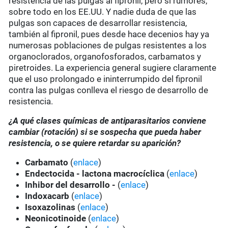
resistencia de las pulgas al fipronil, pero sí rumores,
sobre todo en los EE.UU. Y nadie duda de que las
pulgas son capaces de desarrollar resistencia,
también al fipronil, pues desde hace decenios hay ya
numerosas poblaciones de pulgas resistentes a los
organoclorados, organofosforados, carbamatos y
piretroides. La experiencia general sugiere claramente
que el uso prolongado e ininterrumpido del fipronil
contra las pulgas conlleva el riesgo de desarrollo de
resistencia.
¿A qué clases químicas de antiparasitarios conviene
cambiar (rotación) si se sospecha que pueda haber
resistencia, o se quiere retardar su aparición?
Carbamato
(
enlace
)
Endectocida - lactona macrocíclica
(
enlace
)
Inhibor del desarrollo -
(
enlace
)
Indoxacarb
(
enlace
)
Isoxazolinas
(
enlace
)
Neonicotinoide
(
enlace
)