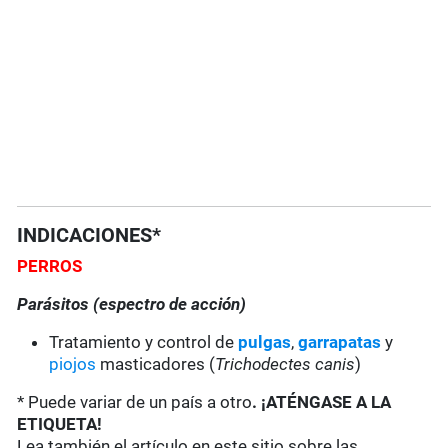
INDICACIONES*
PERROS
Parásitos (espectro de acción)
Tratamiento y control de
pulgas
,
garrapatas
y
piojos
masticadores (
Trichodectes canis
)
* Puede variar de un país a otro
. ¡ATÉNGASE A LA
ETIQUETA!
Lea también el artículo en este sitio sobre las