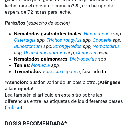
leche para el consumo humano?
SÍ,
con tiempo de
espera de 72 horas para leche.
Parásitos
(espectro de acción)
Nematodos gastrointestinales
:
Haemonchus
spp,
Ostertagia
spp,
Trichostrongylus
spp,
Cooperia
spp,
Bunostomum
spp,
Strongyloides
spp,
Nematodirus
spp,
Oesophagostomum
spp,
Chabertia
ovina.
Nematodos pulmonares
:
Dictyocaulus
spp.
Tenias
:
Moniezia
spp.
Trematodos
:
Fasciola hepatica
, fase adulta
*
Atención:
pueden variar de un país a otro.
¡Aténgase
a la etiqueta!
Lea también el artículo en este sitio sobre las
diferencias entre las etiquetas de los diferentes países
(
enlace
).
DOSIS RECOMENDADA*