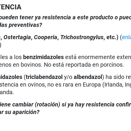
TENCIA
, pueden tener ya resistencia a este producto o pue
das preventivas?
s
,
Ostertagia
,
Cooperia
,
Trichostrongylus
, etc.)
(
enl
)
les a los
benzimidazoles
está enormemente exten
enos en bovinos. No está reportada en porcinos.
idazoles
(
triclabendazol
y/o
albendazol
) ha sido r
tencia en ovinos, no es rara en Europa (Irlanda, Ing
landa.
iene cambiar (rotación) si ya hay resistencia conf
r su aparición?