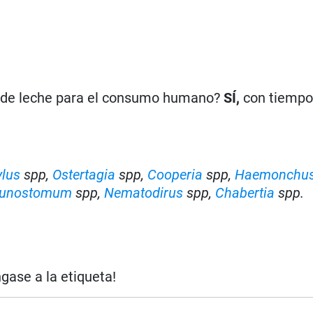
n de leche para el consumo humano?
SÍ,
con tiempo
ylus
spp,
Ostertagia
spp,
Cooperia
spp,
Haemonchu
unostomum
spp,
Nematodirus
spp,
Chabertia
spp.
ngase a la etiqueta!