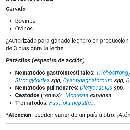
Ganado
Bovinos
Ovinos
¿Autorizado para ganado lechero en producció
de 3 días para la leche.
Parásitos (espectro de acción)
Nematodos gastrointestinales
:
Trichostrong
Strongyloides
spp,
Oesophagostomum
spp,
B
Nematodos pulmonares
:
Dictyocaulus
spp
.
Cestodos
(tenias):
Moniezia
expansa
.
Trematodos
:
Fasciola hepatica
.
*Atención
: pueden variar de un país a otro: ¡Até