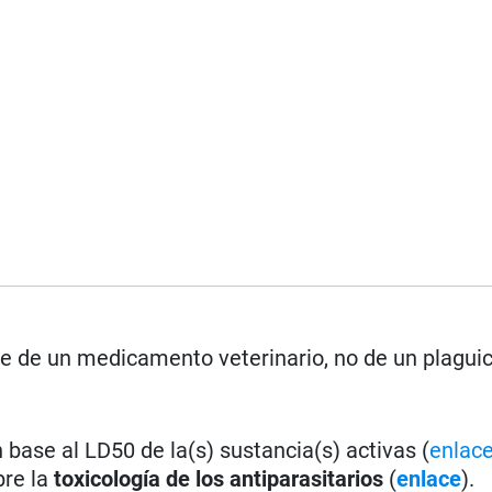
rse de un medicamento veterinario, no de un plagui
base al LD50 de la(s) sustancia(s) activas (
enlac
bre la
toxicología de los antiparasitarios
(
enlace
).