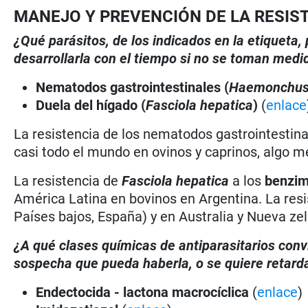
MANEJO Y PREVENCIÓN DE LA RESIS
¿Qué parásitos, de los indicados en la etiqueta
desarrollarla con el tiempo si no se toman medi
Nematodos gastrointestinales (
Haemonchu
Duela del hígado (
Fasciola hepatica
)
(
enlace
La resistencia de los nematodos gastrointestina
casi todo el mundo en ovinos y caprinos, algo m
La resistencia de
Fasciola hepatica
a los
benzim
América Latina en bovinos en Argentina. La resis
Países bajos, España) y en Australia y Nueva ze
¿A qué clases químicas de antiparasitarios conv
sospecha que pueda haberla, o se quiere retarda
Endectocida - lactona macrocíclica
(
enlace
)