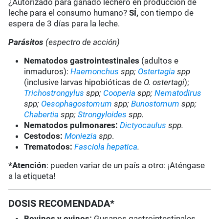
¿Autorizado para ganado lechero en producción de
leche para el consumo humano?
SÍ,
con tiempo de
espera de 3 días para la leche.
Parásitos
(espectro de acción)
Nematodos gastrointestinales
(adultos e
inmaduros):
Haemonchus
spp;
Ostertagia
spp
(inclusive larvas hipobióticas de
O. ostertagi
);
Trichostrongylus
spp;
Cooperia
spp;
Nematodirus
spp;
Oesophagostomum
spp;
Bunostomum
spp;
Chabertia
spp;
Strongyloides
spp.
Nematodos pulmonares:
Dictyocaulus
spp.
Cestodos:
Moniezia
spp
.
Trematodos:
Fasciola hepatica
.
*Atención
: pueden variar de un país a otro: ¡Aténgase
a la etiqueta!
DOSIS RECOMENDADA*
Bovinos y ovinos
:
Gusanos gastrointestinales,