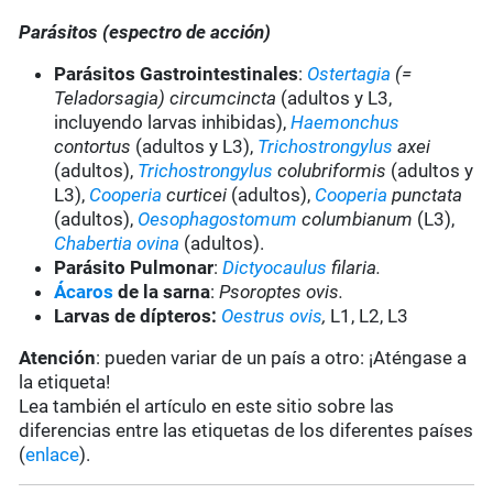
Parásitos (espectro de acción)
Parásitos Gastrointestinales
:
Ostertagia
(=
Teladorsagia) circumcincta
(adultos y L3,
incluyendo larvas inhibidas),
Haemonchus
contortus
(adultos y L3),
Trichostrongylus
axei
(adultos),
Trichostrongylus
colubriformis
(adultos y
L3),
Cooperia
curticei
(adultos),
Cooperia
punctata
(adultos),
Oesophagostomum
columbianum
(L3),
Chabertia ovina
(adultos).
Parásito Pulmonar
:
Dictyocaulus
filaria.
Ácaros
de la sarna
:
Psoroptes
ovis.
Larvas de dípteros:
Oestrus ovis
,
L1, L2, L3
Atención
: pueden variar de un país a otro: ¡Aténgase a
la etiqueta!
Lea también el artículo en este sitio sobre las
diferencias entre las etiquetas de los diferentes países
(
enlace
).