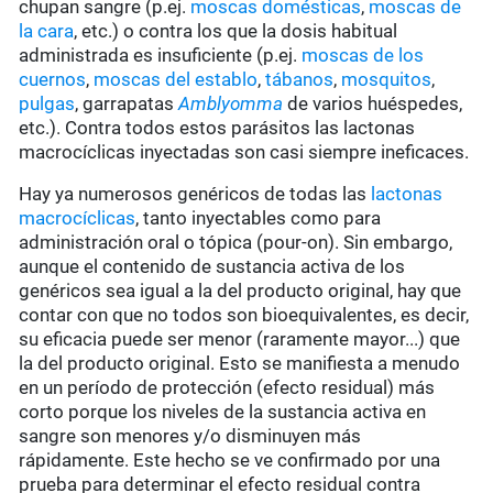
chupan sangre (p.ej.
moscas domésticas
,
moscas de
la cara
, etc.) o contra los que la dosis habitual
administrada es insuficiente (p.ej.
moscas de los
cuernos
,
moscas del establo
,
tábanos
,
mosquitos
,
pulgas
, garrapatas
Amblyomma
de varios huéspedes,
etc.). Contra todos estos parásitos las lactonas
macrocíclicas inyectadas son casi siempre ineficaces.
Hay ya numerosos genéricos de todas las
lactonas
macrocíclicas
, tanto inyectables como para
administración oral o tópica (pour-on). Sin embargo,
aunque el contenido de sustancia activa de los
genéricos sea igual a la del producto original, hay que
contar con que no todos son bioequivalentes, es decir,
su eficacia puede ser menor (raramente mayor...) que
la del producto original. Esto se manifiesta a menudo
en un período de protección (efecto residual) más
corto porque los niveles de la sustancia activa en
sangre son menores y/o disminuyen más
rápidamente. Este hecho se ve confirmado por una
prueba para determinar el efecto residual contra