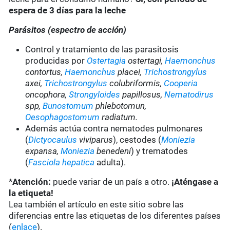
espera de 3 días para la leche
Parásitos (espectro de acción)
Control y tratamiento de las parasitosis
producidas por
Ostertagia
ostertagi,
Haemonchus
contortus,
Haemonchus
placei,
Trichostrongylus
axei,
Trichostrongylus
colubriformis,
Cooperia
oncophora,
Strongyloides
papillosus,
Nematodirus
spp,
Bunostomum
phlebotomun,
Oesophagostomum
radiatum.
Además actúa contra nematodes pulmonares
(
Dictyocaulus
viviparus
), cestodes (
Moniezia
expansa,
Moniezia
benedeni
) y trematodes
(
Fasciola hepatica
adulta).
*
Atención:
puede variar de un país a otro.
¡Aténgase a
la etiqueta!
Lea también el artículo en este sitio sobre las
diferencias entre las etiquetas de los diferentes países
(
enlace
).