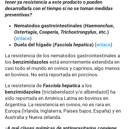
tener ya resistencia a este producto o pueden
desarrollarla con el tiempo si no se toman medidas
preventivas?
Nematodos gastrointestinales (
Haemonchus
,
Ostertagia
,
Cooperia
,
Trichostrongylus
, etc.)
(
enlace
)
Duela del hígado (
Fasciola hepatica
)
(
enlace
)
La resistencia de los nematodos gastrointestinales a
los
benzimidazoles
está enormemente extendida en
casi todo el mundo en ovinos y caprinos, algo menos
en bovinos. No está reportada en porcinos.
La resistencia de
Fasciola hepatica
a los
benzimidazoles
(triclabendazol y/o albendazol) ha
sido reportada en América Latina en bovinos en
Argentina. La resistencia en ovinos, no es rara en
Europa (Irlanda, Inglaterra, Países bajos, España) y en
Australia y Nueva zelanda.
¿A qué clases químicas de antiparasitarios conviene