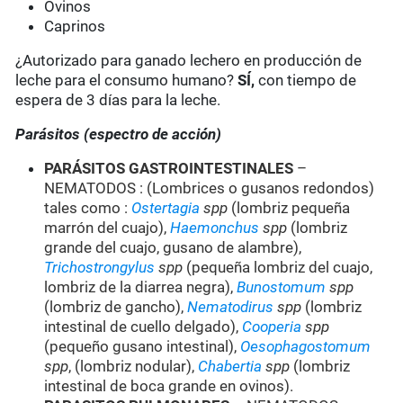
Ovinos
Caprinos
¿Autorizado para ganado lechero en producción de
leche para el consumo humano?
SÍ,
con tiempo de
espera de 3 días para la leche.
Parásitos (espectro de acción)
PARÁSITOS GASTROINTESTINALES
–
NEMATODOS : (Lombrices o gusanos redondos)
tales como :
Ostertagia
spp
(lombriz pequeña
marrón del cuajo),
Haemonchus
spp
(lombriz
grande del cuajo, gusano de alambre),
Trichostrongylus
spp
(pequeña lombriz del cuajo,
lombriz de la diarrea negra),
Bunostomum
spp
(lombriz de gancho),
Nematodirus
spp
(lombriz
intestinal de cuello delgado),
Cooperia
spp
(pequeño gusano intestinal),
Oesophagostomum
spp
, (lombriz nodular),
Chabertia
spp
(lombriz
intestinal de boca grande en ovinos).