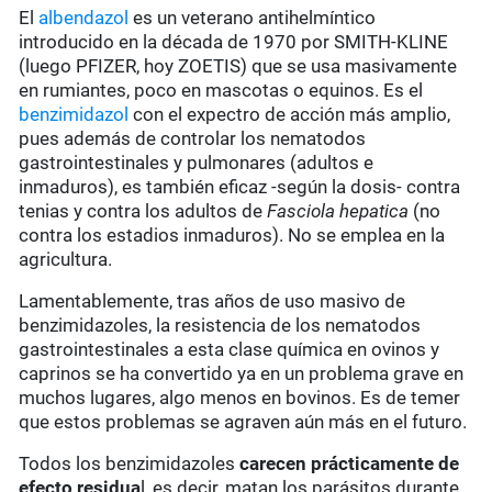
El
albendazol
es un veterano antihelmíntico
introducido en la década de 1970 por SMITH-KLINE
(luego PFIZER, hoy ZOETIS) que se usa masivamente
en rumiantes, poco en mascotas o equinos. Es el
benzimidazol
con el expectro de acción más amplio,
pues además de controlar los nematodos
gastrointestinales y pulmonares (adultos e
inmaduros), es también eficaz -según la dosis- contra
tenias y contra los adultos de
Fasciola hepatica
(no
contra los estadios inmaduros). No se emplea en la
agricultura.
Lamentablemente, tras años de uso masivo de
benzimidazoles, la resistencia de los nematodos
gastrointestinales a esta clase química en ovinos y
caprinos se ha convertido ya en un problema grave en
muchos lugares, algo menos en bovinos. Es de temer
que estos problemas se agraven aún más en el futuro.
Todos los benzimidazoles
carecen prácticamente de
efecto residua
l, es decir, matan los parásitos durante