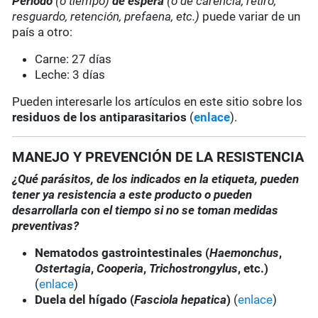
Periodo
(o tiempo)
de espera
(o de carencia, retiro,
resguardo, retención, prefaena, etc.)
puede variar de un
país a otro:
Carne: 27 días
Leche: 3 días
Pueden interesarle los artículos en este sitio sobre los
residuos de los antiparasitarios
(
enlace
).
MANEJO Y PREVENCIÓN DE LA RESISTENCIA
¿Qué parásitos, de los indicados en la etiqueta, pueden
tener ya resistencia a este producto o pueden
desarrollarla con el tiempo si no se toman medidas
preventivas?
Nematodos gastrointestinales (
Haemonchus
,
Ostertagia
,
Cooperia
,
Trichostrongylus
, etc.)
(
enlace
)
Duela del hígado (
Fasciola hepatica
)
(
enlace
)