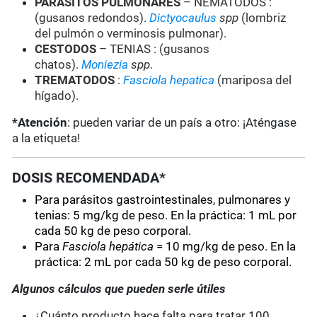
PARASITOS PULMONARES
– NEMATODOS :
(gusanos redondos).
Dictyocaulus
spp
(lombriz
del pulmón o verminosis pulmonar).
CESTODOS
– TENIAS : (gusanos
chatos).
Moniezia
spp
.
TREMATODOS
:
Fasciola hepatica
(mariposa del
hígado).
*Atención
: pueden variar de un país a otro: ¡Aténgase
a la etiqueta!
DOSIS RECOMENDADA*
Para parásitos gastrointestinales, pulmonares y
tenias: 5 mg/kg de peso. En la práctica: 1 mL por
cada 50 kg de peso corporal.
Para
Fasciola hepática
= 10 mg/kg de peso. En la
práctica: 2 mL por cada 50 kg de peso corporal.
Algunos cálculos que pueden serle útiles
¿Cuánto producto hace falta para tratar 100