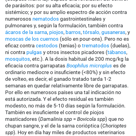
de parásitos: por su alta eficacia; por su efecto
sistémico; y por su amplio espectro de acción contra
numerosos
nematodos
gastrointestinales y
pulmonares y, según la formulación, también contra
ácaros de la sarna
,
piojos
,
barros
,
tórsalo,
gusaneras
, y
moscas de los cuernos
(sólo en pour-ons). Pero no es
eficaz contra
cestodos
(tenias) o
trematodos
(duelas),
ni contra
pulgas
y otros insectos picadores (
tábanos
,
mosquitos
, etc.). A la dosis habitual de 200 mcg/kg la
eficacia contra garrapatas
Boophilus microplus
es de
ordinario mediocre o insuficiente (<80%) y sin efecto
de volteo, es decir, el ganado tratado tarda 1-2
semanas en quedar relativamente libre de garrapatas.
Por ello en numerosos países una tal indicación no
está autorizada. Y el efecto residual es también
modesto, no más de 5-10 días según la formulación.
También es insuficiente el control de piojos
masticadores (
Damalinia spp
=
Bovicola spp
) que no
chupan sangre, y el de la sarna corióptica (
Chorioptes
spp
). Hoy en día hay miles de productos veterinarios