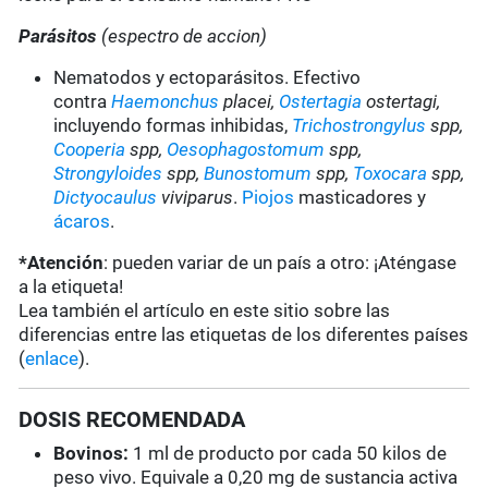
Parásitos
(espectro de accion)
Nematodos y ectoparásitos. Efectivo
contra
Haemonchus
placei,
Ostertagia
ostertagi,
incluyendo formas inhibidas,
Trichostrongylus
spp,
Cooperia
spp,
Oesophagostomum
spp,
Strongyloides
spp,
Bunostomum
spp,
Toxocara
spp,
Dictyocaulus
viviparus
.
Piojos
masticadores y
ácaros
.
*Atención
: pueden variar de un país a otro: ¡Aténgase
a la etiqueta!
Lea también el artículo en este sitio sobre las
diferencias entre las etiquetas de los diferentes países
(
enlace
).
DOSIS RECOMENDADA
Bovinos:
1 ml de producto por cada 50 kilos de
peso vivo. Equivale a 0,20 mg de sustancia activa