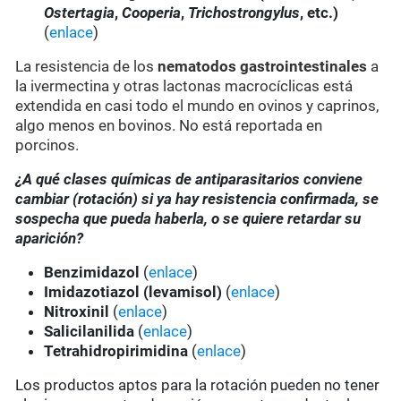
Ostertagia
,
Cooperia
,
Trichostrongylus
, etc.)
(
enlace
)
La resistencia de los
nematodos gastrointestinales
a
la ivermectina y otras lactonas macrocíclicas está
extendida en casi todo el mundo en ovinos y caprinos,
algo menos en bovinos. No está reportada en
porcinos.
¿A qué clases químicas de antiparasitarios conviene
cambiar (rotación) si ya hay resistencia confirmada, se
sospecha que pueda haberla, o se quiere retardar su
aparición?
Benzimidazol
(
enlace
)
Imidazotiazol (levamisol)
(
enlace
)
Nitroxinil
(
enlace
)
Salicilanilida
(
enlace
)
Tetrahidropirimidina
(
enlace
)
Los productos aptos para la rotación pueden no tener