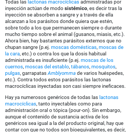
Todas las
lactonas macrocíclicas
administradas por
inyección actúan de modo
sistémico
, es decir tras la
inyección se absorben a sangre y a través de ella
alcanzan a los parásitos donde quiera que estén,
sobre todo a los que permanecen siempre o durante
mucho tiempo sobre el animal (gusanos, miasis, etc.).
Ahora bien, hay bastantes parásitos externos que no
chupan sangre (p.ej.
moscas domésticas
,
moscas de
la cara
, etc.) o contra los que la dosis habitual
administrada es insuficiente (p.ej.
moscas de los
cuernos
,
moscas del establo
,
tábanos
,
mosquitos
,
pulgas
, garrapatas
Amblyomma
de varios huéspedes,
etc.). Contra todos estos parásitos las lactonas
macrocíclicas inyectadas son casi siempre ineficaces.
Hay ya numerosos genéricos de todas las
lactonas
macrocíclicas
, tanto inyectables como para
administración oral o tópica (pour-on). Sin embargo,
aunque el contenido de sustancia activa de los
genéricos sea igual a la del producto original, hay que
contar con que no todos son bioequivalentes, es decir,