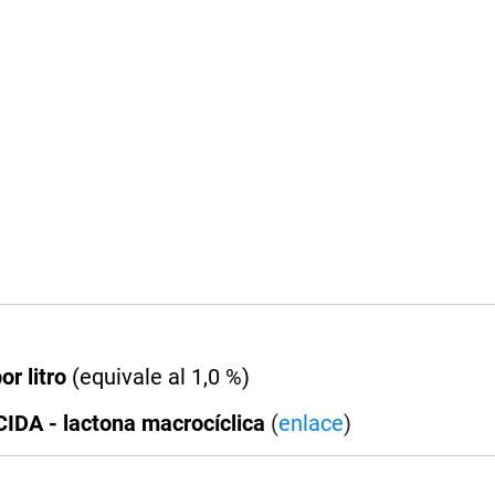
or litro
(equivale al 1,0 %)
DA - lactona macrocíclica
(
enlace
)