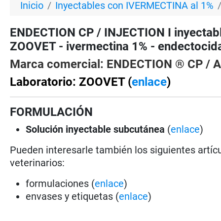
Inicio
Inyectables con IVERMECTINA al 1%
ENDECTION CP / INJECTION I inyectabl
ZOOVET - ivermectina 1% - endectocid
Marca comercial: ENDECTION ® CP / 
Laboratorio: ZOOVET (
enlace
)
FORMULACIÓN
Solución
inyectable subcutánea
(
enlace
)
Pueden interesarle también los siguientes artícu
veterinarios:
formulaciones (
enlace
)
envases y etiquetas (
enlace
)