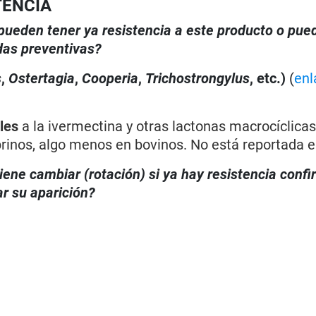
TENCIA
, pueden tener ya resistencia a este producto o pue
das preventivas?
s
,
Ostertagia
,
Cooperia
,
Trichostrongylus
, etc.)
(
enl
les
a la ivermectina y otras lactonas macrocíclicas
rinos, algo menos en bovinos. No está reportada e
iene cambiar (rotación) si ya hay resistencia conf
r su aparición?