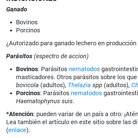
Ganado
Bovinos
Porcinos
¿Autorizado para ganado lechero en producció
Parásitos
(espectro de accion)
Bovinos
: Parásitos
nematodos
gastrointesti
masticadores. Otros parásitos sobre los que
bovicola
(adultos),
Thelazia
spp
(adultos),
Ch
Porcinos
: Parásitos
nematodos
gastrointest
Haematophynus suis
.
*Atención
: pueden variar de un país a otro: ¡Até
Lea también el artículo en este sitio sobre las d
(
enlace
).