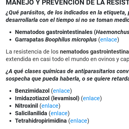
MANEJO Y PREVENCIÓN DE LA RESIS
¿Qué parásitos, de los indicados en la etiqueta
desarrollarla con el tiempo si no se toman medi
Nematodos gastrointestinales (
Haemonchu
Garrapatas
Boophilus microplus
(
enlace
)
La resistencia de los
nematodos gastrointestina
extendida en casi todo el mundo en ovinos y cap
¿A qué clases químicas de antiparasitarios conv
sospecha que pueda haberla, o se quiere retarda
Benzimidazol
(
enlace
)
Imidazotiazol (levamisol)
(
enlace
)
Nitroxinil
(
enlace
)
Salicilanilida
(
enlace
)
Tetrahidropirimidina
(
enlace
)