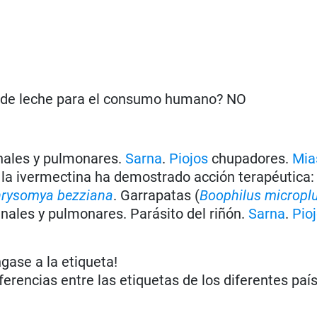
n de leche para el consumo humano? NO
nales y pulmonares.
Sarna
.
Piojos
chupadores.
Mia
 la ivermectina ha demostrado acción terapéutica
rysomya bezziana
. Garrapatas (
Boophilus micropl
inales y pulmonares. Parásito del riñón.
Sarna
.
Pio
ngase a la etiqueta!
iferencias entre las etiquetas de los diferentes paí