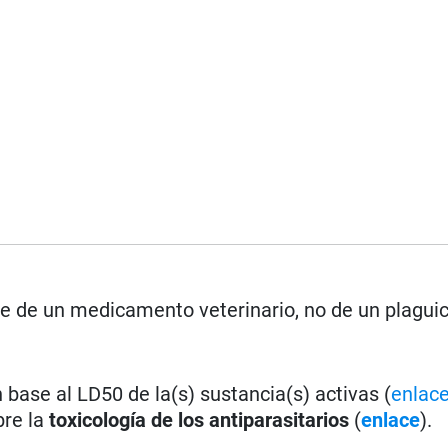
se de un medicamento veterinario, no de un plagui
base al LD50 de la(s) sustancia(s) activas (
enlac
bre la
toxicología de los antiparasitarios
(
enlace
).