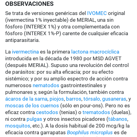
OBSERVACIONES
Se trata de versiones genéricas del
IVOMEC
original
(ivermectina 1% inyectable) de MERIAL, una sin
fósforo (INTEREX 1%) y otra complementada con
fósforo (INTEREX 1%-P) carente de cualquier eficacia
antiparasitaria.
La
ivermectina
es la primera
lactona macrocíclica
introducida en la década de 1980 por MSD AGVET
(después MERIAL). Supuso una revolución del control
de parásitos: por su alta eficacia; por su efecto
sistémico; y por su amplio espectro de acción contra
numerosos
nematodos
gastrointestinales y
pulmonares y, según la formulación, también contra
ácaros de la sarna
,
piojos
,
barros
,
tórsalo,
gusaneras
, y
moscas de los cuernos
(sólo en pour-ons). Pero no es
eficaz contra
cestodos
(tenias) o
trematodos
(duelas),
ni contra
pulgas
y otros insectos picadores (
tábanos
,
mosquitos
, etc.). A la dosis habitual de 200 mcg/kg la
eficacia contra garrapatas
Boophilus microplus
es de