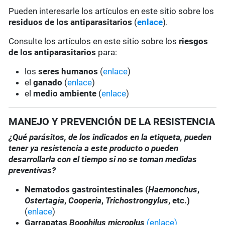
Pueden interesarle los artículos en este sitio sobre los
residuos de los antiparasitarios
(
enlace
).
Consulte los artículos en este sitio sobre los
riesgos
de los antiparasitarios
para:
los
seres humanos
(
enlace
)
el
ganado
(
enlace
)
el
medio ambiente
(
enlace
)
MANEJO Y PREVENCIÓN DE LA RESISTENCIA
¿Qué parásitos, de los indicados en la etiqueta, pueden
tener ya resistencia a este producto o pueden
desarrollarla con el tiempo si no se toman medidas
preventivas?
Nematodos gastrointestinales (
Haemonchus
,
Ostertagia
,
Cooperia
,
Trichostrongylus
, etc.)
(
enlace
)
Garrapatas
Boophilus microplus
(enlace)