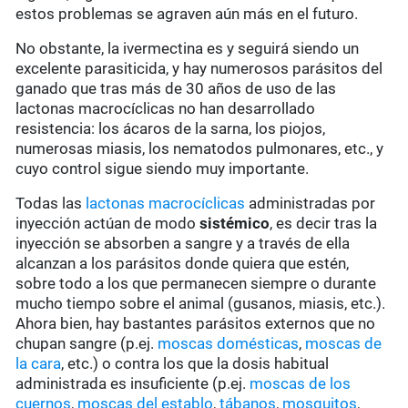
estos problemas se agraven aún más en el futuro.
No obstante, la ivermectina es y seguirá siendo un
excelente parasiticida, y hay numerosos parásitos del
ganado que tras más de 30 años de uso de las
lactonas macrocíclicas no han desarrollado
resistencia: los ácaros de la sarna, los piojos,
numerosas miasis, los nematodos pulmonares, etc., y
cuyo control sigue siendo muy importante.
Todas las
lactonas macrocíclicas
administradas por
inyección actúan de modo
sistémico
, es decir tras la
inyección se absorben a sangre y a través de ella
alcanzan a los parásitos donde quiera que estén,
sobre todo a los que permanecen siempre o durante
mucho tiempo sobre el animal (gusanos, miasis, etc.).
Ahora bien, hay bastantes parásitos externos que no
chupan sangre (p.ej.
moscas domésticas
,
moscas de
la cara
, etc.) o contra los que la dosis habitual
administrada es insuficiente (p.ej.
moscas de los
cuernos
,
moscas del establo
,
tábanos
,
mosquitos
,