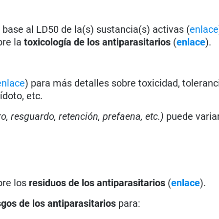
base al LD50 de la(s) sustancia(s) activas (
enlace
bre la
toxicología de los antiparasitarios
(
enlace
).
enlace
) para más detalles sobre toxicidad, toleranc
doto, etc.
ro, resguardo, retención, prefaena, etc.)
puede varia
bre los
residuos de los antiparasitarios
(
enlace
).
sgos de los antiparasitarios
para: