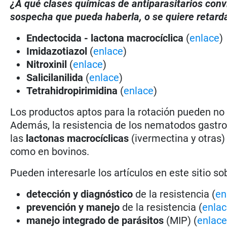
¿A qué clases químicas de antiparasitarios conv
sospecha que pueda haberla, o se quiere retarda
Endectocida - lactona macrocíclica
(
enlace
)
Imidazotiazol
(
enlace
)
Nitroxinil
(
enlace
)
Salicilanilida
(
enlace
)
Tetrahidropirimidina
(
enlace
)
Los productos aptos para la rotación pueden no
Además, la resistencia de los nematodos gastro
las
lactonas macrocíclicas
(ivermectina y otras)
como en bovinos.
Pueden interesarle los artículos en este sitio so
detección y diagnóstico
de la resistencia (
en
prevención y manejo
de la resistencia (
enla
manejo integrado de parásitos
(MIP) (
enlac