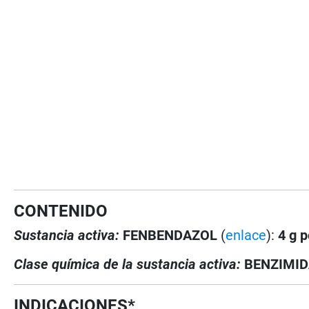
CONTENIDO
Sustancia activa:
FENBENDAZOL
(
enlace
):
4 g p
Clase química de la sustancia activa:
BENZIMI
INDICACIONES*