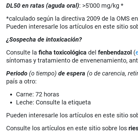
DL50 en ratas (aguda oral)
: >5'000 mg/kg *
*calculado según la directiva 2009 de la OMS en 
Pueden interesarle los artículos en este sitio so
¿Sospecha de intoxicación?
Consulte la
ficha toxicológica
del
fenbendazol
(
síntomas y tratamiento de envenenamiento, antí
Periodo
(o tiempo)
de espera
(o de carencia, reti
país a otro:
Carne: 72 horas
Leche: Consulte la etiqueta
Pueden interesarle los artículos en este sitio so
Consulte los artículos en este sitio sobre los
rie