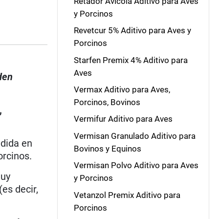
Retador Avícola Aditivo para Aves
y Porcinos
Revetcur 5% Aditivo para Aves y
Porcinos
Starfen Premix 4% Aditivo para
Aves
den
Vermax Aditivo para Aves,
Porcinos, Bovinos
,
Vermifur Aditivo para Aves
Vermisan Granulado Aditivo para
dida en
Bovinos y Equinos
orcinos.
Vermisan Polvo Aditivo para Aves
muy
y Porcinos
es decir,
Vetanzol Premix Aditivo para
Porcinos