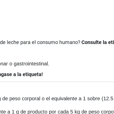
n de leche para el consumo humano?
Consulte la et
nar o gastrointestinal.
ngase a la etiqueta!
 de peso corporal o el equivalente a 1 sobre (12.5
nte a 1 g de producto por cada 5 kg de peso corpor