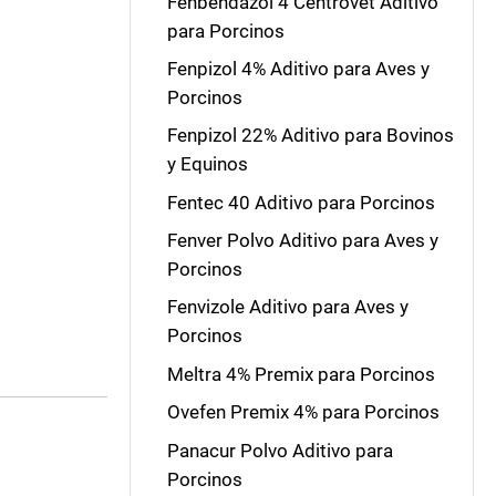
Fenbendazol 4 Centrovet Aditivo
para Porcinos
Fenpizol 4% Aditivo para Aves y
Porcinos
Fenpizol 22% Aditivo para Bovinos
y Equinos
Fentec 40 Aditivo para Porcinos
Fenver Polvo Aditivo para Aves y
Porcinos
Fenvizole Aditivo para Aves y
Porcinos
Meltra 4% Premix para Porcinos
Ovefen Premix 4% para Porcinos
Panacur Polvo Aditivo para
Porcinos