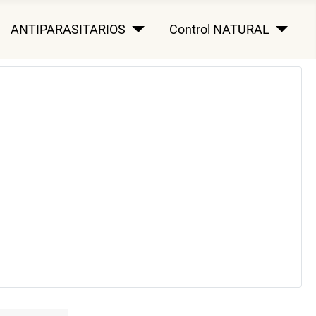
ANTIPARASITARIOS
Control NATURAL