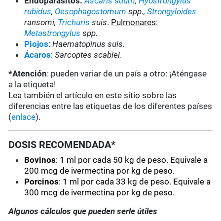
Endoparásitos:
Ascaris suum
,
Hyostrongylus
rubidus
,
Oesophagostomum
spp.,
Strongyloides
ransomi,
Trichuris
suis
.
Pulmonares
:
Metastrongylus
spp.
Piojos
:
Haematopinus suis.
Ácaros
:
Sarcoptes scabiei
.
*Atención
: pueden variar de un país a otro: ¡Aténgase
a la etiqueta!
Lea también el artículo en este sitio sobre las
diferencias entre las etiquetas de los diferentes países
(
enlace
).
DOSIS RECOMENDADA*
Bovinos
:
1 ml por cada 50 kg de peso. Equivale a
200 mcg de ivermectina por kg de peso.
Porcinos
:
1 ml por cada 33 kg de peso. Equivale a
300 mcg de ivermectina por kg de peso.
Algunos cálculos que pueden serle útiles