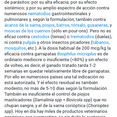
de parásitos: por su alta eficacia; por su efecto
sistémico; y por su amplio espectro de acción contra
numerosos
nematodos
gastrointestinales y
pulmonares y, según la formulación, también contra
ácaros de la sarna
,
piojos
,
barros
,
tórsalo,
gusaneras
, y
moscas de los cuernos
(sólo en pour-ons). Pero no es
eficaz contra
cestodos
(tenias) o
trematodos
(duelas),
ni contra
pulgas
y otros insectos picadores (
tábanos
,
mosquitos
, etc.). A la dosis habitual de 200 mcg/kg la
eficacia contra garrapatas
Boophilus microplus
es de
ordinario mediocre o insuficiente (<80%) y sin efecto
de volteo, es decir, el ganado tratado tarda 1-2
semanas en quedar relativamente libre de garrapatas.
Por ello en numerosos países una tal indicación no
está autorizada. Y el efecto residual es también
modesto, no más de 5-10 días según la formulación.
También es insuficiente el control de piojos
masticadores (
Damalinia spp
=
Bovicola spp
) que no
chupan sangre, y el de la sarna corióptica (
Chorioptes
spp
). Hoy en día hay miles de productos veterinarios