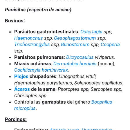
Parásitos (espectro de accion)
Bovinos:
Parásitos gastrointestinales
:
Ostertagia
spp,
Haemonchus
spp,
Oesophagostomum
spp,
Trichostrongylus
spp,
Bunostomum
spp,
Cooperia
spp.
Parásitos pulmonares
:
Dictyocaulus
viviparus
.
Miasis cutáneas
:
Dermatobia hominis
(nuche),
Cochliomyia hominivorax
.
Piojos
chupadores
:
Linognathus vituli,
Haematopinus eurysternus, Solenopotes capillatus.
Ácaros
de la sarna
:
Psoroptes spp, Sarcoptes spp,
Chorioptes spp
.
Controla las
garrapatas
del género
Boophilus
microplus
.
Porcinos: