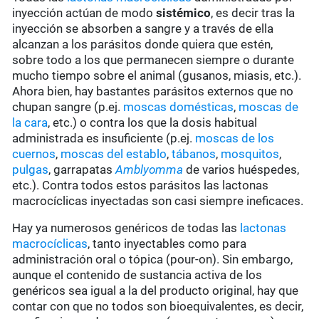
inyección actúan de modo
sistémico
, es decir tras la
inyección se absorben a sangre y a través de ella
alcanzan a los parásitos donde quiera que estén,
sobre todo a los que permanecen siempre o durante
mucho tiempo sobre el animal (gusanos, miasis, etc.).
Ahora bien, hay bastantes parásitos externos que no
chupan sangre (p.ej.
moscas domésticas
,
moscas de
la cara
, etc.) o contra los que la dosis habitual
administrada es insuficiente (p.ej.
moscas de los
cuernos
,
moscas del establo
,
tábanos
,
mosquitos
,
pulgas
, garrapatas
Amblyomma
de varios huéspedes,
etc.). Contra todos estos parásitos las lactonas
macrocíclicas inyectadas son casi siempre ineficaces.
Hay ya numerosos genéricos de todas las
lactonas
macrocíclicas
, tanto inyectables como para
administración oral o tópica (pour-on). Sin embargo,
aunque el contenido de sustancia activa de los
genéricos sea igual a la del producto original, hay que
contar con que no todos son bioequivalentes, es decir,