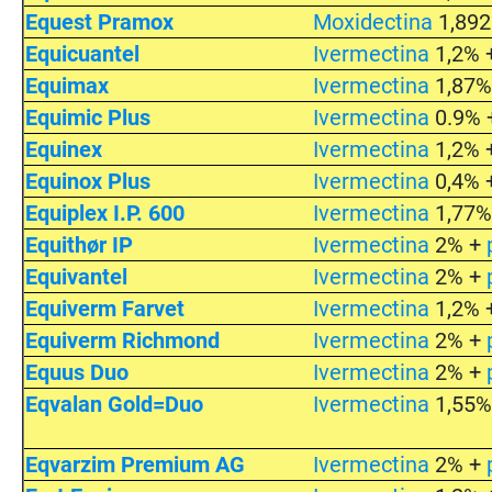
Equest Pramox
Moxidectina
1,89
Equicuantel
Ivermectina
1,2% 
Equimax
Ivermectina
1,87%
Equimic Plus
Ivermectina
0.9% 
Equinex
Ivermectina
1,2% 
Equinox Plus
Ivermectina
0,4% 
Equiplex I.P. 600
Ivermectina
1,77%
Equithør IP
Ivermectina
2% +
Equivantel
Ivermectina
2% +
Equiverm Farvet
Ivermectina
1,2% 
Equiverm Richmond
Ivermectina
2% +
Equus Duo
Ivermectina
2% +
Eqvalan Gold=Duo
Ivermectina
1,55%
Eqvarzim Premium AG
Ivermectina
2% +