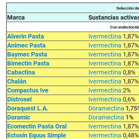
Selección d
Marca
Sustancias activa
Con
endectocid
Alverin Pasta
Ivermectina
1,87
Animec Pasta
Ivermectina
1,87
Baymec Pasta
Ivermectina
1,87
Bimectin Pasta
Ivermectina
1,87
Cabactina
Ivermectina
0,8%
Chalán
Ivermectina
1,87
Compactus Ive
Ivermectina
2%
Distrosel
Ivermectina
0,6%
Doraquest L.A.
D
oramectina
1,75
Doramic
D
oramectina
1%
Ecomectin Pasta Oral
Ivermectina
1,87
Ectosin Equus Simple
Ivermectina
0,48