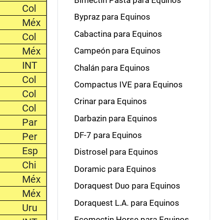
Bimectin Pasta para Equinos
Col
Bypraz para Equinos
Méx
Cabactina para Equinos
Col
Méx
Campeón para Equinos
INT
Chalán para Equinos
Col
Compactus IVE para Equinos
Col
Crinar para Equinos
Col
Darbazin para Equinos
Par
DF-7 para Equinos
Per
Esp
Distrosel para Equinos
Chi
Doramic para Equinos
Méx
Doraquest Duo para Equinos
Méx
Doraquest L.A. para Equinos
Uru
Ecomectin Horse para Equinos