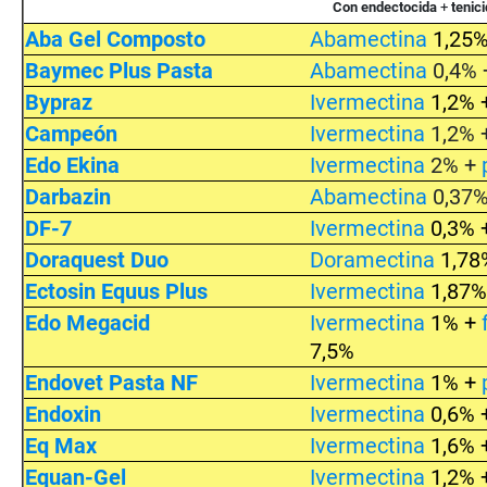
Con endectocida
+
tenic
Aba Gel Composto
Abamectina
1,25
Baymec Plus Pasta
Abamectina
0,4%
Bypraz
Ivermectina
1,2% 
Campeón
Ivermectina
1,2% 
Edo Ekina
Ivermectina
2% +
Darbazin
Abamectina
0,37
DF-7
Ivermectina
0,3% 
Doraquest Duo
D
oramectina
1,78
Ectosin Equus Plus
Ivermectina
1,87%
Edo Megacid
Ivermectina
1% +
7,5%
Endovet Pasta NF
Ivermectina
1% +
Endoxin
Ivermectina
0,6% 
Eq Max
Ivermectina
1,6% 
Equan-Gel
Ivermectina
1,2% 