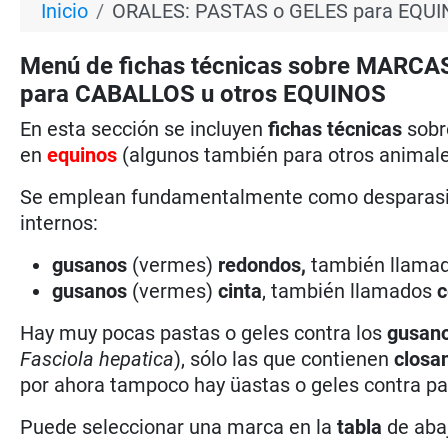
Inicio
ORALES: PASTAS o GELES para EQU
Menú de fichas técnicas sobre MARCA
para CABALLOS u otros EQUINOS
En esta sección se incluyen
fichas técnicas
sob
en
equinos
(algunos también para otros animal
Se emplean fundamentalmente como desparas
internos:
gusanos
(vermes)
redondos,
también llama
gusanos
(vermes)
cinta
, también llamados
c
Hay muy pocas pastas o geles contra los
gusano
Fasciola hepatica
), sólo las que contienen
closa
por ahora tampoco hay üastas o geles contra par
Puede seleccionar una marca en la
tabla
de abaj