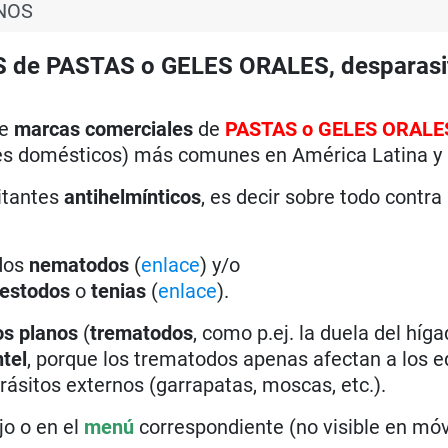
INOS
S de PASTAS o GELES ORALES, desparasi
re
marcas comerciales
de
PASTAS o GELES ORALE
es domésticos) más comunes en América Latina y
itantes
antihelmínticos
, es decir sobre todo contra
dos
nematodos
(
enlace
) y/o
estodos
o
tenias
(
enlace
).
s planos
(
trematodos
, como p.ej. la duela del híg
ntel
, porque los trematodos apenas afectan a los e
ásitos externos (garrapatas, moscas, etc.).
o o en el
menú
correspondiente (no visible en móv