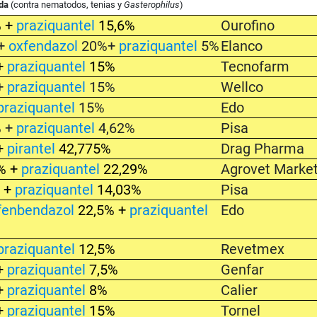
ida
(contra nematodos, tenias y
Gasterophilus
)
% +
praziquantel
15,6%
Ourofino
 +
oxfendazol
20%+
praziquantel
5%
Elanco
+
praziquantel
15%
Tecnofarm
+
praziquantel
15%
Wellco
praziquantel
15%
Edo
% +
praziquantel
4,62%
Pisa
+
pirantel
42,775%
Drag Pharma
% +
praziquantel
22,29%
Agrovet Marke
 +
praziquantel
14,03%
Pisa
fenbendazol
22,5% +
praziquantel
Edo
praziquantel
12,5%
Revetmex
+
praziquantel
7,5%
Genfar
+
praziquantel
8%
Calier
+
praziquantel
15%
Tornel