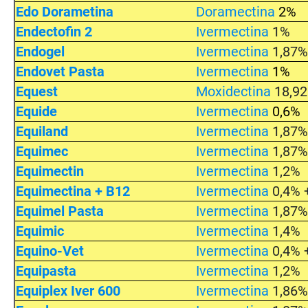
Edo Dorametina
D
oramectina
2%
Endectofin 2
Ivermectina
1%
Endogel
Ivermectina
1,87
Endovet Pasta
Ivermectina
1%
Equest
Moxidectina
18,9
Equide
Ivermectina
0,6%
Equiland
Ivermectina
1,87
Equimec
Ivermectina
1,87
Equimectin
Ivermectina
1,2%
Equimectina + B12
Ivermectina
0,4% 
Equimel Pasta
Ivermectina
1,87
Equimic
Ivermectina
1,4%
Equino-Vet
Ivermectina
0,4% 
Equipasta
Ivermectina
1,2%
Equiplex Iver 600
Ivermectina
1,86