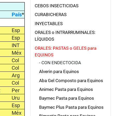
CEBOS INSECTICIDAS
País
*
CURABICHERAS
INYECTABLES
Esp
ORALES o INTRARRUMINALES:
Esp
LÍQUIDOS
INT
ORALES: PASTAS o GELES para
Méx
EQUINOS
Col
- CON ENDECTOCIDA
Col
Alverin para Equinos
Arg
Aba Gel Composto para Equinos
Col
Animec Pasta para Equinos
t
Per
Uru
Baymec Pasta para Equinos
Esp
Baymec Plus Pasta para Equinos
Méx