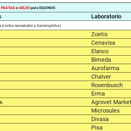
e
PASTAS
o
GELES
para EQUINOS
s
Laboratorio
a
(contra nematodos y
Gasterophilus
)
%
Zoetis
%
Cenavisa
%
Elanco
%
Bimeda
Aurofarma
%
Chalver
Rosenbusch
Erma
%
Agrovet Marke
Microsules
%
Divasa
%
Pisa