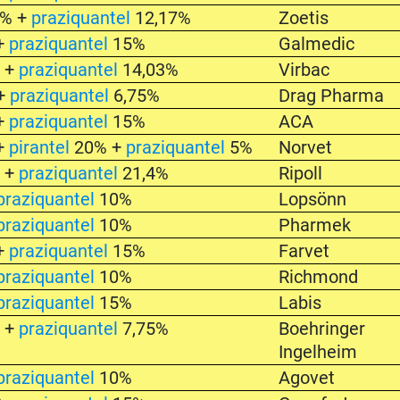
2% +
praziquantel
12,17%
Zoetis
+
praziquantel
15%
Galmedic
 +
praziquantel
14,03%
Virbac
+
praziquantel
6,75%
Drag Pharma
+
praziquantel
15%
ACA
+
pirantel
20% +
praziquantel
5%
Norvet
 +
praziquantel
21,4%
Ripoll
praziquantel
10%
Lopsönn
praziquantel
10%
Pharmek
+
praziquantel
15%
Farvet
praziquantel
10%
Richmond
praziquantel
15%
Labis
 +
praziquantel
7,75%
Boehringer
Ingelheim
praziquantel
10%
Agovet