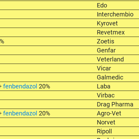
Edo
Interchembio
%
Kyrovet
Revetmex
2%
Zoetis
Genfar
%
Veterland
%
Vicar
Galmedic
+
fenbendazol
20%
Laba
%
Virbac
Drag Pharma
+
fenbendazol
20%
Agro-Vet
Norvet
%
Ripoll