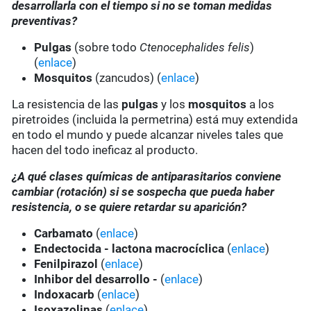
desarrollarla con el tiempo si no se toman medidas
preventivas?
Pulgas
(sobre todo
Ctenocephalides felis
)
(
enlace
)
Mosquitos
(zancudos) (
enlace
)
La resistencia de las
pulgas
y los
mosquitos
a los
piretroides (incluida la permetrina) está muy extendida
en todo el mundo y puede alcanzar niveles tales que
hacen del todo ineficaz al producto.
¿A qué clases químicas de antiparasitarios conviene
cambiar (rotación) si se sospecha que pueda haber
resistencia, o se quiere retardar su aparición?
Carbamato
(
enlace
)
Endectocida - lactona macrocíclica
(
enlace
)
Fenilpirazol
(
enlace
)
Inhibor del desarrollo -
(
enlace
)
Indoxacarb
(
enlace
)
Isoxazolinas
(
enlace
)