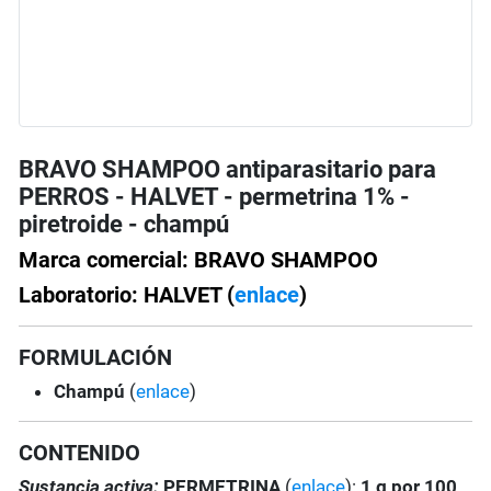
BRAVO SHAMPOO antiparasitario para
PERROS - HALVET - permetrina 1% -
piretroide - champú
Marca comercial: BRAVO SHAMPOO
Laboratorio: HALVET (
enlace
)
FORMULACIÓN
Champú
(
enlace
)
CONTENIDO
Sustancia activa:
PERMETRINA
(
enlace
):
1 g por 100