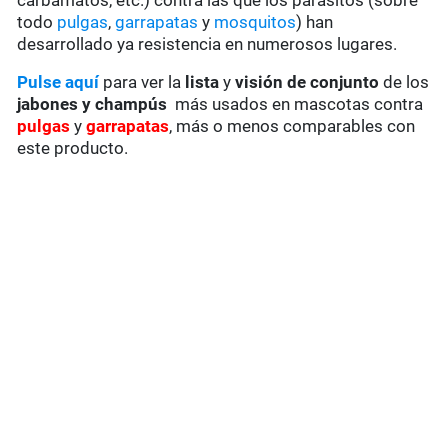
carbamatos, etc.) contra las que los parásitos (sobre
todo
pulgas
,
garrapatas
y
mosquitos
) han
desarrollado ya resistencia en numerosos lugares.
Pulse aquí
para ver la
lista
y
visión de conjunto
de los
jabones y champús
más usados en mascotas contra
pulgas
y
garrapatas
, más o menos comparables con
este producto.