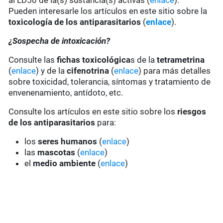
al LD50 de la(s) sustancia(s) activas (
enlace
).
Pueden interesarle los artículos en este sitio sobre la
toxicología de los antiparasitarios
(
enlace
).
¿Sospecha de intoxicación?
Consulte las
fichas toxicológica
s de la
tetrametrina
(
enlace
) y de la
cifenotrina
(
enlace
) para más detalles
sobre toxicidad, tolerancia, síntomas y tratamiento de
envenenamiento, antídoto, etc.
Consulte los artículos en este sitio sobre los
riesgos
de los antiparasitarios
para:
los
seres humanos
(
enlace
)
las
mascotas
(
enlace
)
el
medio ambiente
(
enlace
)