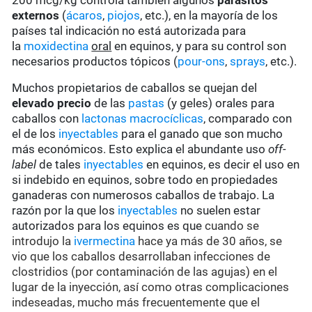
200 mcg/kg controla también algunos
parásitos
externos
(
ácaros
,
piojos
, etc.), en la mayoría de los
países tal indicación no está autorizada para
la
moxidectina
oral
en equinos, y para su control son
necesarios productos tópicos (
pour-ons
,
sprays
, etc.).
Muchos propietarios de caballos se quejan del
elevado precio
de las
pastas
(y geles) orales para
caballos con
lactonas macrocíclicas
, comparado con
el de los
inyectables
para el ganado que son mucho
más económicos. Esto explica el abundante uso
off-
label
de tales
inyectables
en equinos, es decir el uso en
si indebido en equinos, sobre todo en propiedades
ganaderas con numerosos caballos de trabajo. La
razón por la que los
inyectables
no suelen estar
autorizados para los equinos es que
cuando se
introdujo la
ivermectina
hace ya más de 30 años, se
vio que los caballos desarrollaban infecciones de
clostridios (por contaminación de las agujas) en el
lugar de la inyección, así como otras complicaciones
indeseadas, mucho más frecuentemente que el