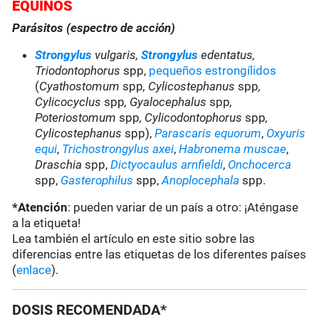
EQUINOS
Parásitos (espectro de acción)
Strongylus
vulgaris,
Strongylus
edentatus,
Triodontophorus
spp,
pequeños estrongílidos
(
Cyathostomum
spp
, Cylicostephanus
spp
,
Cylicocyclus
spp
,
Gyalocephalus
spp
,
Poteriostomum
spp
, Cylicodontophorus
spp
,
Cylicostephanus
spp),
Parascaris equorum
,
Oxyuris
equi
,
Trichostrongylus axei
,
Habronema muscae
,
Draschia
spp,
Dictyocaulus arnfieldi
,
Onchocerca
spp,
Gasterophilus
spp,
Anoplocephala
spp.
*Atención
: pueden variar de un país a otro: ¡Aténgase
a la etiqueta!
Lea también el artículo en este sitio sobre las
diferencias entre las etiquetas de los diferentes países
(
enlace
).
DOSIS RECOMENDADA*