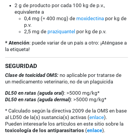
2 g de producto por cada 100 kg de p.v.,
equivalente a
0,4 mg (= 400 mcg) de
moxidectina
por kg de
p.v.
2,5 mg de
praziquantel
por kg de p.v.
* Atención
: puede variar de un país a otro: ¡Aténgase a
la etiqueta!
SEGURIDAD
Clase de toxicidad OMS:
no aplicable por tratarse de
un medicamento veterinario, no de un plaguicida
DL50 en ratas (aguda oral)
: >5000 mg/kg*
DL50 en ratas (aguda dermal)
: >5000 mg/kg*
* Calculado según la directiva 2009 de la OMS en base
al LD50 de la(s) sustancia(s) activas (
enlace
).
Pueden interesarle los artículos en este sitio sobre la
toxicología de los antiparasitarios
(
enlace
).