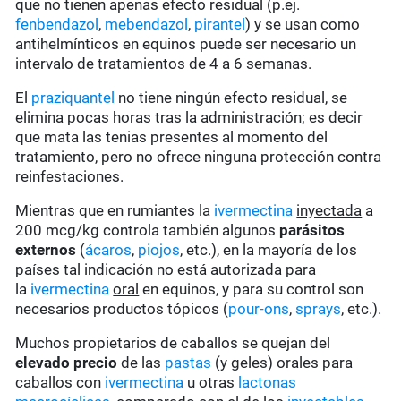
que no tienen apenas efecto residual (p.ej.
fenbendazol
,
mebendazol
,
pirantel
) y se usan como
antihelmínticos en equinos puede ser necesario un
intervalo de tratamientos de 4 a 6 semanas.
El
praziquantel
no tiene ningún efecto residual, se
elimina pocas horas tras la administración; es decir
que mata las tenias presentes al momento del
tratamiento, pero no ofrece ninguna protección contra
reinfestaciones.
Mientras que en rumiantes la
ivermectina
inyectada
a
200 mcg/kg controla también algunos
parásitos
externos
(
ácaros
,
piojos
, etc.), en la mayoría de los
países tal indicación no está autorizada para
la
ivermectina
oral
en equinos, y para su control son
necesarios productos tópicos (
pour-ons
,
sprays
, etc.).
Muchos propietarios de caballos se quejan del
elevado precio
de las
pastas
(y geles) orales para
caballos con
ivermectina
u otras
lactonas