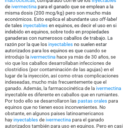
macrocíclicas
, comparado con el de los
inyectables
de
ivermectina
para el ganado que se emplean a la
misma dosis (200 mcg/kg) pero son mucho más
económicos. Esto explica el abundante uso
off-label
de tales
inyectables
en equinos, es decir el uso en si
indebido en equinos, sobre todo en propiedades
ganaderas con numerosos caballos de trabajo. La
razón por la que los
inyectables
no suelen estar
autorizados para los equinos es que
cuando se
introdujo la
ivermectina
hace ya más de 30 años, se
vio que los caballos desarrollaban infecciones de
clostridios (por contaminación de las agujas) en el
lugar de la inyección, así como otras complicaciones
indeseadas, mucho más frecuentemente que el
ganado. Además, la farmacocinética de la
ivermectina
inyectable es diferente en caballos que en rumiantes.
Por todo ello se desarrollaron las
pastas orales
para
equinos que no tienen esos inconvenientes. No
obstante, en algunos países latinoamericanos
hay
inyectables
de
ivermectina
para el ganado
autorizados también para uso en equinos. Pero en casi