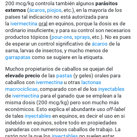
200 mcg/kg controla también algunos
parásitos
externos
(
ácaros
,
piojos
, etc.), en la mayoría de los
países tal indicación no está autorizada para
la
ivermectina
oral
en equinos, porque la dosis es de
ordinario insuficiente, y para su control son necesarios
productos tópicos (
pour-ons
,
sprays
, etc.). No es pues
de esperar un control significativo de
ácaros
de la
sarna, larvas de insectos, y mucho menos de
garrapatas
como se sugiere en la etiqueta.
Muchos propietarios de caballos se quejan del
elevado precio
de las
pastas
(y geles) orales para
caballos con
ivermectina
u otras
lactonas
macrocíclicas
, comparado con el de los
inyectables
de
ivermectina
para el ganado que se emplean a la
misma dosis (200 mcg/kg) pero son mucho más
económicos. Esto explica el abundante uso
off-label
de tales
inyectables
en equinos, es decir el uso en si
indebido en equinos, sobre todo en propiedades
ganaderas con numerosos caballos de trabajo. La
razón por la que los
inyectables
no suelen estar