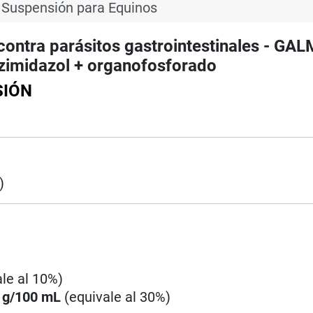
 Suspensión para Equinos
tra parásitos gastrointestinales - GAL
zimidazol + organofosforado
SIÓN
)
ale al 10%)
 g/100 mL
(equivale al 30%)