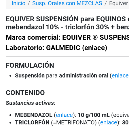
Inicio
Susp. Orales con MEZCLAS
Equiver
EQUIVER SUSPENSIÓN para EQUINOS con
mebendazol 10% - triclorfón 30% + ben
Marca comercial: EQUIVER ® SUSPEN
Laboratorio: GALMEDIC (enlace)
FORMULACIÓN
Suspensión
para
administración oral
(
enlace
CONTENIDO
Sustancias activas:
MEBENDAZOL
(
enlace
):
10 g/100 mL
(equiv
TRICLORFÓN
(=METRIFONATO) (
enlace
):
30