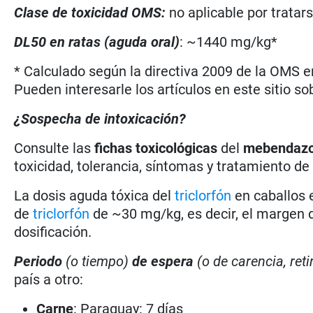
Clase de toxicidad OMS:
no aplicable por tratar
DL50 en ratas (aguda oral)
: ~1440 mg/kg*
* Calculado según la directiva 2009 de la OMS en
Pueden interesarle los artículos en este sitio so
¿Sospecha de intoxicación?
Consulte las
fichas toxicológicas
del
mebendaz
toxicidad, tolerancia, síntomas y tratamiento de
La dosis aguda tóxica del
triclorfón
en caballos 
de
triclorfón
de ~30 mg/kg, es decir, el margen 
dosificación.
Periodo
(o tiempo)
de espera
(o de carencia, reti
país a otro:
Carne
: Paraguay: 7 días