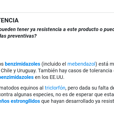
TENCIA
, pueden tener ya resistencia a este producto o pue
das preventivas?
os
benzimidazoles
(incluido el
mebendazol
) está 
, Chile y Uruguay. También hay casos de tolerancia (
benzimidazoles
en los EE.UU.
ematodos equinos al
triclorfón
, pero dada su falta d
ontra algunas especies, no es de esperar que est
ños estrongílidos
que hayan desarrollado ya resist