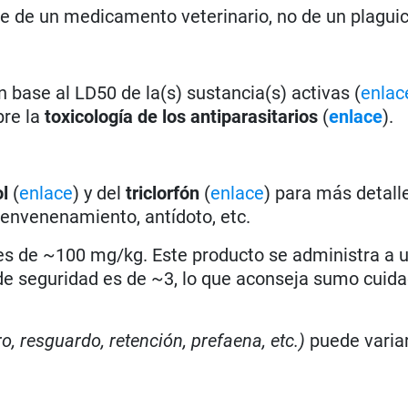
se de un medicamento veterinario, no de un plagui
 base al LD50 de la(s) sustancia(s) activas (
enlac
bre la
toxicología de los antiparasitarios
(
enlace
).
ol
(
enlace
) y del
triclorfón
(
enlace
) para más detall
 envenenamiento, antídoto, etc.
es de ~100 mg/kg. Este producto se administra a 
de seguridad es de ~3, lo que aconseja sumo cuida
ro, resguardo, retención, prefaena, etc.)
puede varia