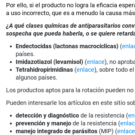
Por ello, si el producto no logra la eficacia esp
a uso incorrecto, que es a menudo la causa más
¿A qué clases químicas de antiparasitarios conv
sospecha que pueda haberla, o se quiere retarda
Endectocidas (lactonas macrocíclicas)
(
enla
países.
Imidazotiazol (levamisol)
(
enlace
), no aprob
Tetrahidropirimidinas
(
enlace
), sobre todo e
algunos países.
Los productos aptos para la rotación pueden no
Pueden interesarle los artículos en este sitio so
detección y diagnóstico
de la resistencia (
en
prevención y manejo
de la resistencia (
enla
manejo integrado de parásitos
(MIP) (
enlac