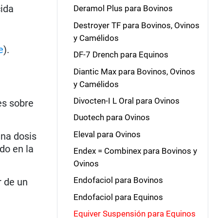
cida
Deramol Plus para Bovinos
Destroyer TF para Bovinos, Ovinos
y Camélidos
e
).
DF-7 Drench para Equinos
Diantic Max para Bovinos, Ovinos
y Camélidos
Divocten-I L Oral para Ovinos
es sobre
Duotech para Ovinos
Eleval para Ovinos
una dosis
do en la
Endex = Combinex para Bovinos y
Ovinos
Endofaciol para Bovinos
r de un
Endofaciol para Equinos
Equiver Suspensión para Equinos