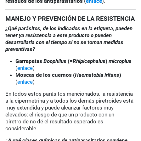
residuos de los antiparasitarios
(
enlace
).
MANEJO Y PREVENCIÓN DE LA RESISTENCIA
¿Qué parásitos, de los indicados en la etiqueta, pueden
tener ya resistencia a este producto o pueden
desarrollarla con el tiempo si no se toman medidas
preventivas?
Garrapatas
Boophilus
(=
Rhipicephalus
)
microplus
(
enlace
)
Moscas de los cuernos (
Haematobia iritans
)
(
enlace
)
En todos estos parásitos mencionados, la resistencia
a la cipermetrina y a todos los demás piretroides está
muy extendida y puede alcanzar factores muy
elevados: el riesgo de que un producto con un
piretroide no dé el resultado esperado es
considerable.
¿A qué clases químicas de antiparasitarios conviene