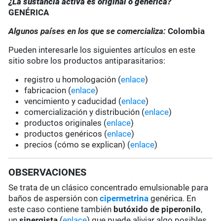
¿La sustancia activa es original o genérica?
GENÉRICA
Algunos países en los que se comercializa:
Colombia
Pueden interesarle los siguientes artículos en este
sitio sobre los productos antiparasitarios:
registro u homologación (
enlace
)
fabricacion (
enlace
)
vencimiento y caducidad (
enlace
)
comercialización y distribución (
enlace
)
productos originales (
enlace
)
productos genéricos (
enlace
)
precios (cómo se explican) (
enlace
)
OBSERVACIONES
Se trata de un clásico concentrado emulsionable para
baños de aspersión con
cipermetrina
genérica. En
este caso contiene también
butóxido de piperonilo
,
un
sinergista
(
enlace
) que puede aliviar algo posibles