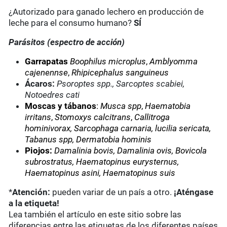
¿Autorizado para ganado lechero en producción de
leche para el consumo humano?
SÍ
Parásitos (espectro de acción)
Garrapatas
Boophilus microplus
,
Amblyomma
cajenennse
,
Rhipicephalus sanguineus
Ácaros:
Psoroptes spp., Sarcoptes scabiei,
Notoedres cati
Moscas y tábanos
:
Musca spp
,
Haematobia
irritans
,
Stomoxys calcitrans
,
Callitroga
hominivorax, Sarcophaga carnaria, lucilia sericata,
Tabanus spp, Dermatobia hominis
Piojos:
Damalinia bovis, Damalinia ovis, Bovicola
subrostratus, Haematopinus eurysternus,
Haematopinus asini, Haematopinus suis
*
Atención:
pueden variar de un país a otro.
¡Aténgase
a la etiqueta!
Lea también el artículo en este sitio sobre las
diferencias entre las etiquetas de los diferentes países